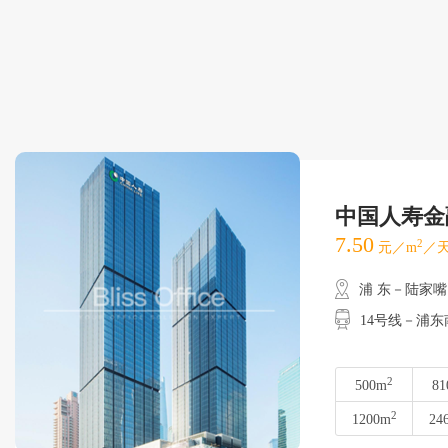
中国人寿金
7.50
2
元／m
／天
浦 东－陆家嘴
14号线－浦东
2
500m
81
2
1200m
24