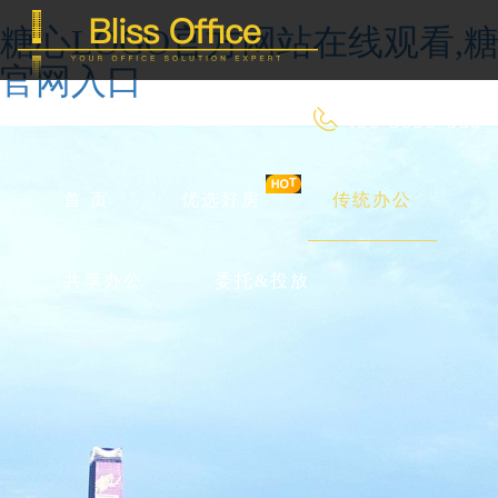
糖心LOGO官方网站在线观看,糖
官网入口
400-8090-660
首 页
优选好房
传统办公
共享办公
委托&投放