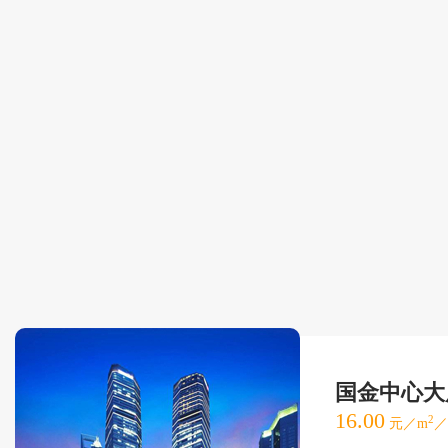
国金中心大
16.00
2
元／m
／