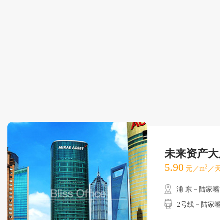
未来资产大
5.90
2
元／m
／天
浦 东－陆家嘴
2号线－陆家嘴