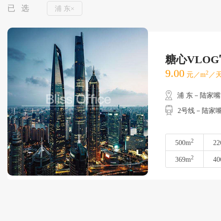
已 选
浦 东×
糖心VLO
9.00
2
元／m
／天
浦 东－陆家嘴
2号线－陆家嘴
2
500m
22
2
369m
40