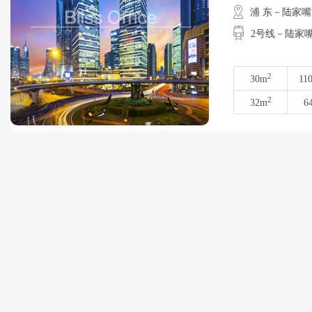
浦 东－陆家嘴
2号线－陆家嘴
2
30m
11
2
32m
6