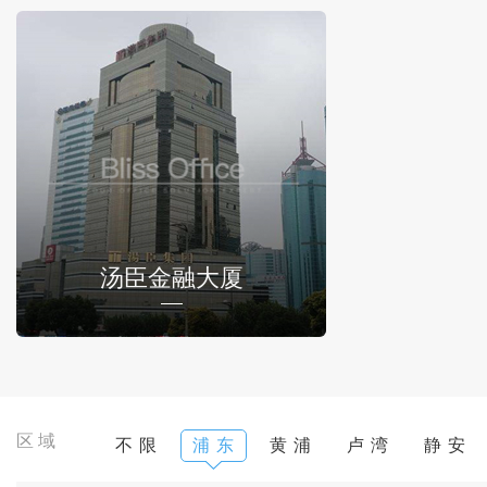
汤臣金融大厦
区域
不 限
浦 东
黄 浦
卢 湾
静 安