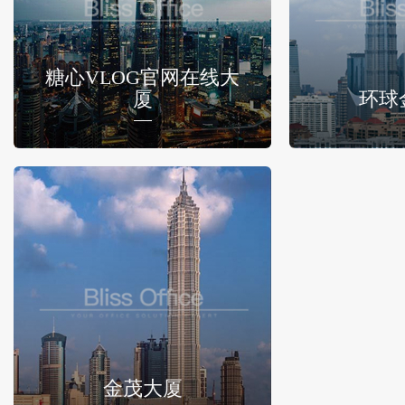
糖心VLOG官网在线大
厦
环球
金茂大厦