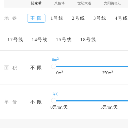
陆家嘴
八佰伴
世纪大道
龙阳路张江
地 铁
不 限
1号线
2号线
3号线
4号线
17号线
14号线
15号线
18号线
2
0m
面 积
不 限
2
2
0
m
250
m
￥0
单 价
不 限
2
2
0
元/m
/天
3
元/m
/天