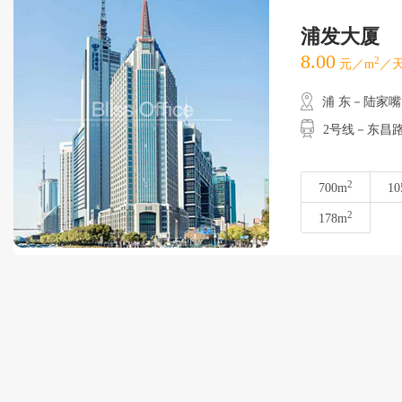
浦发大厦
8.00
2
元／m
／天
浦 东－陆家嘴
2号线－东昌路
2
700m
10
2
178m