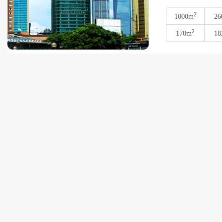
2
1000m
26
2
170m
18