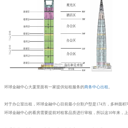
环球金融中心大厦里面有一家提供短租服务的
商务中心出租
。
对于办公室出租，环球金融中心目前最小分割户型是174方，多种面积可选，
环球金融中心的看房需要提前对租客品质进行审核，所以这10年来