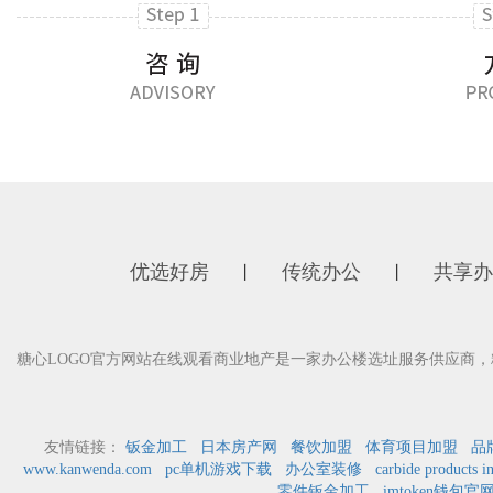
优选好房
传统办公
共享办
丨
丨
糖心LOGO官方网站在线观看商业地产是一家办公楼选址服务供应商
友情链接：
钣金加工
日本房产网
餐饮加盟
体育项目加盟
品
www.kanwenda.com
pc单机游戏下载
办公室装修
carbide products i
零件钣金加工
imtoken钱包官