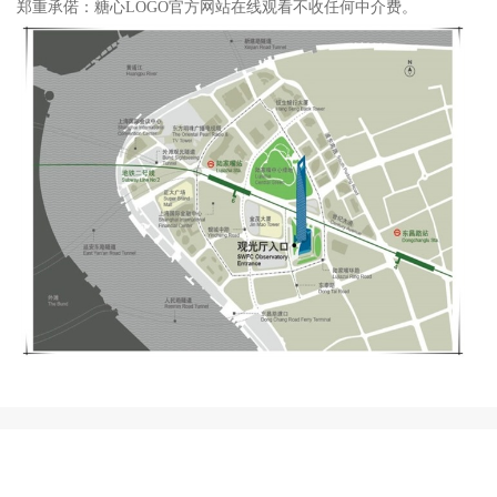
郑重承偌：糖心LOGO官方网站在线观看不收任何中介费。