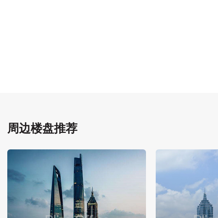
周边楼盘推荐