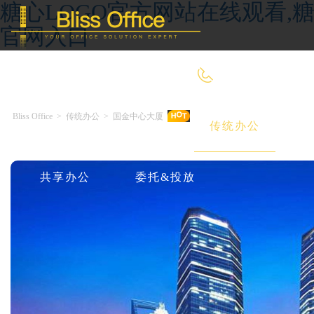
糖心LOGO官方网站在线观看,糖
官网入口
400-8090-660
Bliss Office
>
传统办公
>
国金中心大厦
首 页
优选好房
传统办公
共享办公
委托&投放