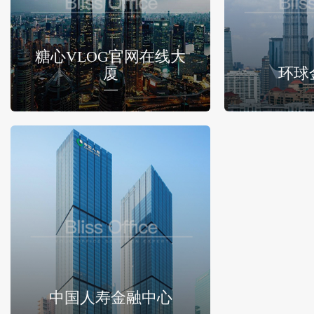
糖心VLOG官网在线大
厦
环球
中国人寿金融中心