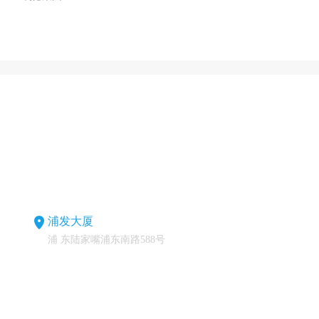
浦发大厦
浦 东陆家嘴浦东南路588号