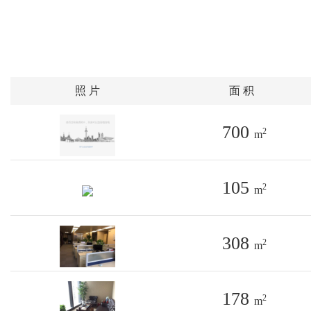
照 片
面 积
700
2
m
105
2
m
308
2
m
178
2
m