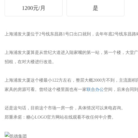
1200元/月
是
上海浦发大厦位于2号线东昌路1号口出口就到，去年年底2号线东昌路站
上海浦发大厦算是从世纪大道进入陆家嘴的第一站，第一个楼，大堂广场
招租，在对大楼进行改造。
上海浦发大厦这个楼最小122方左右，整层大概2000方不到，主流面积段在
家具的房源可看。曾经这个楼里面也有一家
联合办公
空间，后来合同
还是这句话，目前这个市场一房一价，具体情况可以来电咨询。
郑重承偌：糖心LOGO官方网站在线观看不收任何中介费。