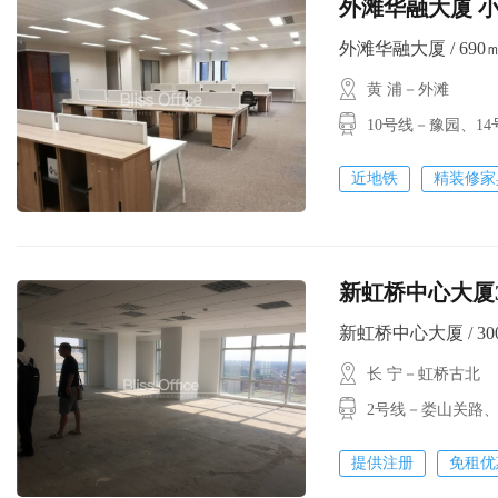
外滩华融大厦 小
外滩华融大厦 / 690㎡ 
黄 浦－外滩
10号线－豫园、
近地铁
精装修家
新虹桥中心大厦
新虹桥中心大厦 / 300㎡
长 宁－虹桥古北
2号线－娄山关路、
提供注册
免租优