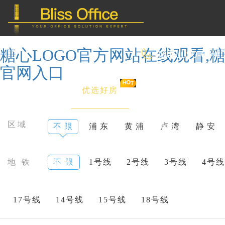
糖心LOGO官方网站在线观看,糖
400-8090-660
官网入口
首 页
优选好房
传统办公
区域
不 限
浦 东
黄 浦
卢 湾
静 安
共享办公
地 铁
不 限
1号线
2号线
3号线
4号线
委托&投放
17号线
14号线
15号线
18号线