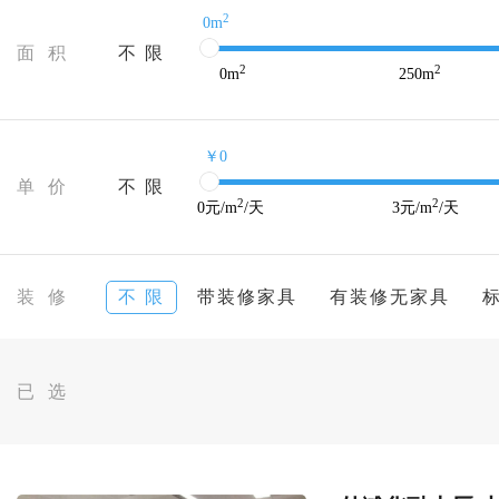
2
0m
面 积
不 限
2
2
0
m
250
m
￥0
单 价
不 限
2
2
0
元/m
/天
3
元/m
/天
装 修
不 限
带装修家具
有装修无家具
已 选