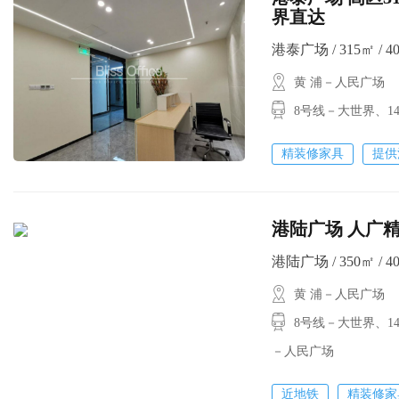
界直达
港泰广场 / 315㎡ / 4
黄 浦－人民广场
8号线－大世界
精装修家具
提供
港陆广场 人广精
港陆广场 / 350㎡ / 4
黄 浦－人民广场
8号线－大世界、1
－人民广场
近地铁
精装修家