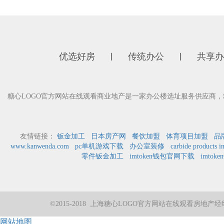
优选好房
传统办公
共享办
丨
丨
糖心LOGO官方网站在线观看商业地产是一家办公楼选址服务供应商，
友情链接：
钣金加工
日本房产网
餐饮加盟
体育项目加盟
品
www.kanwenda.com
pc单机游戏下载
办公室装修
carbide products i
零件钣金加工
imtoken钱包官网下载
imtok
©2015-2018 上海糖心LOGO官方网站在线观看房
网站地图