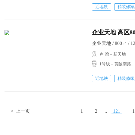
近地铁
精装修家
企业天地 高区8
企业天地 / 800㎡ / 1
卢 湾－新天地
1号线－黄陂南路
近地铁
精装修家
< 上一页
1
2
...
121
1