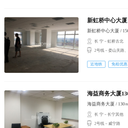
新虹桥中心大厦
新虹桥中心大厦 / 150㎡
长 宁－虹桥古北
2号线－娄山关路
近地铁
免租优惠
海益商务大厦1
海益商务大厦 / 130㎡ /
长 宁－长宁其他
2号线－威宁路