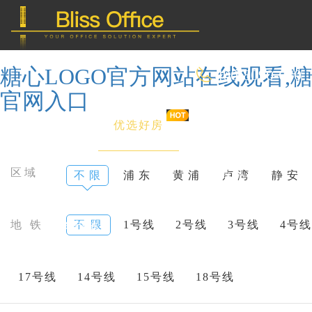
糖心LOGO官方网站在线观看,糖
400-8090-660
官网入口
首 页
优选好房
传统办公
区域
不 限
浦 东
黄 浦
卢 湾
静 安
共享办公
地 铁
不 限
1号线
2号线
3号线
4号线
委托&投放
17号线
14号线
15号线
18号线