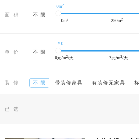
2
0m
面 积
不 限
2
2
0
m
250
m
￥0
单 价
不 限
2
2
0
元/m
/天
3
元/m
/天
装 修
不 限
带装修家具
有装修无家具
已 选