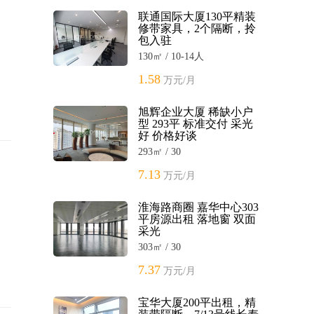
联通国际大厦130平精装
修带家具，2个隔断，拎
包入驻
130㎡ / 10-14人
1.58
万元/月
旭辉企业大厦 稀缺小户
型 293平 标准交付 采光
好 价格好谈
293㎡ / 30
7.13
万元/月
淮海路商圈 嘉华中心303
平房源出租 落地窗 双面
采光
303㎡ / 30
7.37
万元/月
宝华大厦200平出租，精