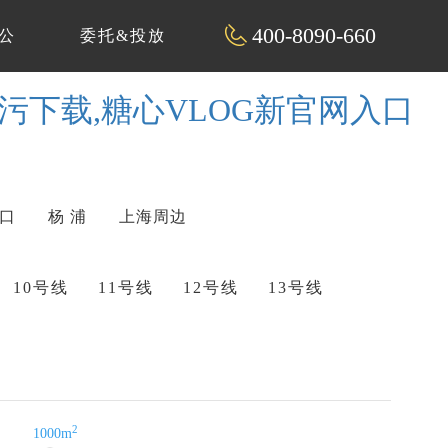
400-8090-660
公
委托&投放
P污下载,糖心VLOG新官网入口
 口
杨 浦
上海周边
10号线
11号线
12号线
13号线
2
1000m