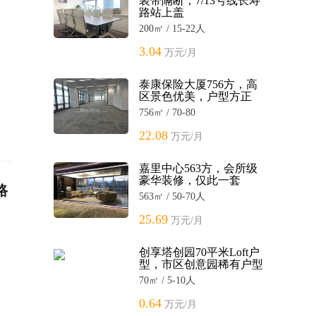
装带隔断，7/13号线长寿
路站上盖
200㎡ / 15-22人
3.04
万元/月
泰康保险大厦756方，高
区景色优美，户型方正
756㎡ / 70-80
22.08
万元/月
嘉里中心563方，会所级
豪华装修，仅此一套
路
563㎡ / 50-70人
25.69
万元/月
创享塔创园70平米Loft户
型，市区创意园稀有户型
70㎡ / 5-10人
0.64
万元/月