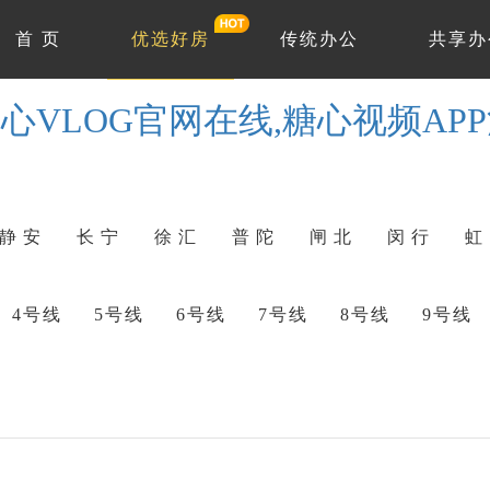
首 页
优选好房
传统办公
共享办
心VLOG官网在线,糖心视频AP
静 安
长 宁
徐 汇
普 陀
闸 北
闵 行
虹
4号线
5号线
6号线
7号线
8号线
9号线