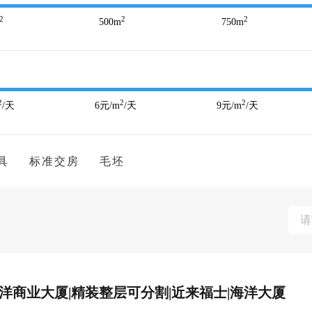
2
2
2
500
m
750
m
2
2
2
/天
6
元/m
/天
9
元/m
/天
具
标准交房
毛坯
远洋商业大厦|精装整层可分割|近来福士|海洋大厦