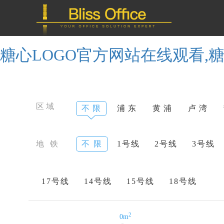
糖心LOGO官方网站在线观看,糖
区域
不 限
浦 东
黄 浦
卢 湾
地 铁
不 限
1号线
2号线
3号线
17号线
14号线
15号线
18号线
2
0m