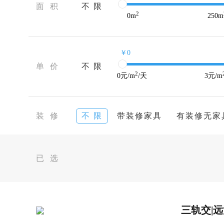
面 积
不 限
2
0
m
250
m
￥0
单 价
不 限
2
0
元/m
/天
3
元/m
装 修
不 限
带装修家具
有装修无家
已 选
三轨交|