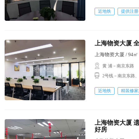
近地铁
提供注册
上海物资大厦 全
上海物资大厦 / 94㎡ 
黄 浦－南京东路
2号线－南京东路
近地铁
精装修家
上海物资大厦 遗
好房