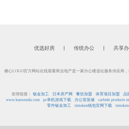
优选好房
传统办公
共享办
丨
丨
糖心LOGO官方网站在线观看商业地产是一家办公楼选址服务供应商
友情链接：
钣金加工
日本房产网
餐饮加盟
体育项目加盟
品
www.kanwenda.com
pc单机游戏下载
办公室装修
carbide products i
零件钣金加工
imtoken钱包官网下载
imtok