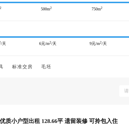
2
2
2
500
m
750
m
2
2
2
/天
6
元/m
/天
9
元/m
/天
具
标准交房
毛坯
优质小户型出租 128.66平 遗留装修 可拎包入住