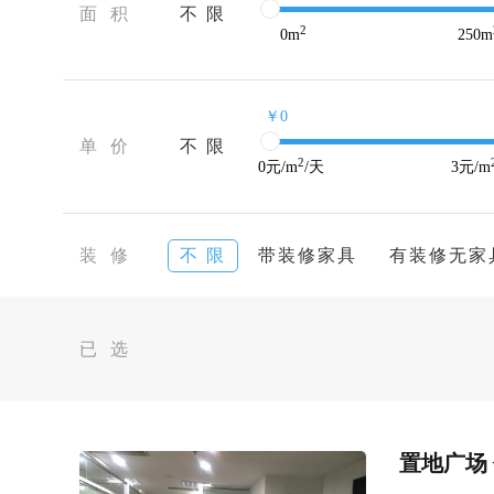
面 积
不 限
2
0
m
250
m
￥0
单 价
不 限
2
0
元/m
/天
3
元/m
装 修
不 限
带装修家具
有装修无家
已 选
置地广场 