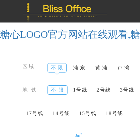
糖心LOGO官方网站在线观看,糖
区域
不 限
浦 东
黄 浦
卢 湾
地 铁
不 限
1号线
2号线
3号线
17号线
14号线
15号线
18号线
2
0m