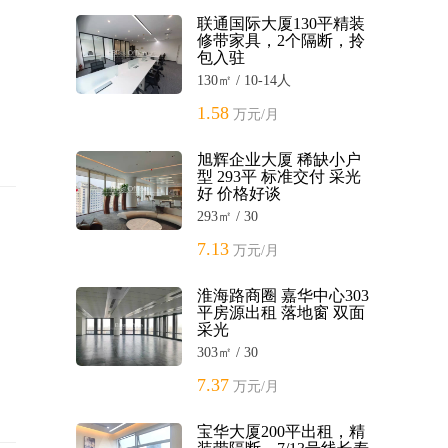
联通国际大厦130平精装
修带家具，2个隔断，拎
包入驻
130㎡ / 10-14人
1.58
万元/月
旭辉企业大厦 稀缺小户
型 293平 标准交付 采光
好 价格好谈
293㎡ / 30
7.13
万元/月
淮海路商圈 嘉华中心303
平房源出租 落地窗 双面
采光
303㎡ / 30
7.37
万元/月
宝华大厦200平出租，精