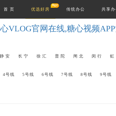
首 页
优选好房
传统办公
共享办
心VLOG官网在线,糖心视频AP
静 安
长 宁
徐 汇
普 陀
闸 北
闵 行
虹
4号线
5号线
6号线
7号线
8号线
9号线