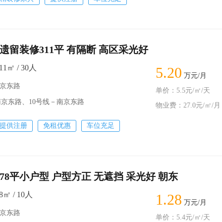
遗留装修311平 有隔断 高区采光好
1㎡ / 30人
5.20
万元/月
南京东路
单价：5.5元/㎡/天
京东路、10号线－南京东路
物业费：27.0元/㎡/月
提供注册
免租优惠
车位充足
78平小户型 户型方正 无遮挡 采光好 朝东
㎡ / 10人
1.28
万元/月
南京东路
单价：5.4元/㎡/天