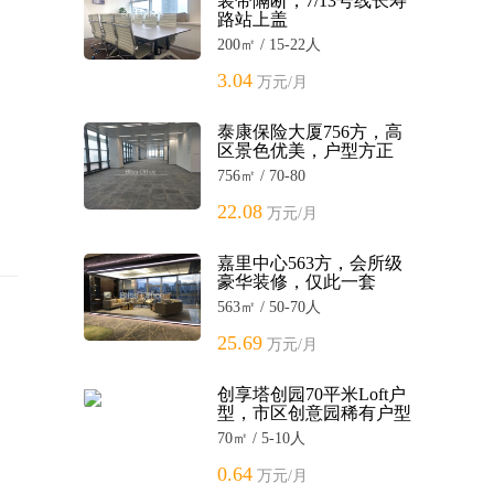
装带隔断，7/13号线长寿
路站上盖
200㎡ / 15-22人
3.04
万元/月
泰康保险大厦756方，高
区景色优美，户型方正
756㎡ / 70-80
22.08
万元/月
嘉里中心563方，会所级
豪华装修，仅此一套
563㎡ / 50-70人
25.69
万元/月
创享塔创园70平米Loft户
型，市区创意园稀有户型
70㎡ / 5-10人
0.64
万元/月