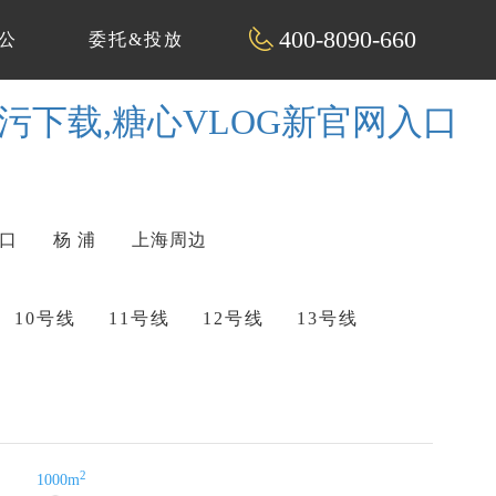
400-8090-660
公
委托&投放
P污下载,糖心VLOG新官网入口
 口
杨 浦
上海周边
10号线
11号线
12号线
13号线
2
1000m