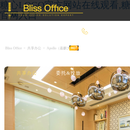
糖心LOGO官方网站在线观看,糖
官网入口
400-8090-660
Bliss Office
>
共享办公
>
Apollo（嘉麒大厦）
首 页
优选好房
传统办公
共享办公
委托&投放