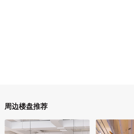
周边楼盘推荐