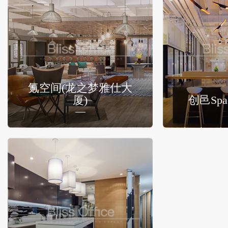
氪空间(龙之梦雅仕大
厦)
创邑Sp