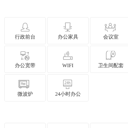
行政前台
办公家具
会议室
办公宽带
WIFI
卫生间配套
微波炉
24小时办公