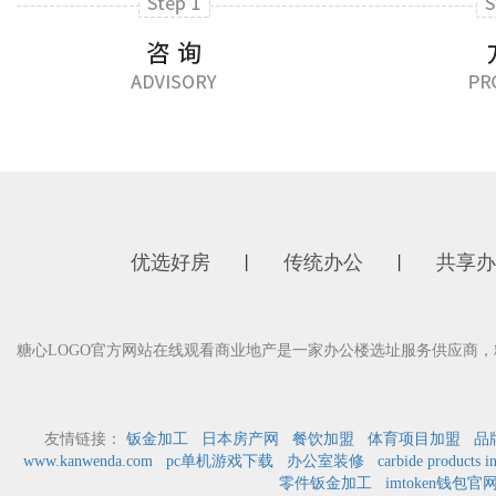
优选好房
传统办公
共享办
丨
丨
糖心LOGO官方网站在线观看商业地产是一家办公楼选址服务供应商
友情链接：
钣金加工
日本房产网
餐饮加盟
体育项目加盟
品
www.kanwenda.com
pc单机游戏下载
办公室装修
carbide products i
零件钣金加工
imtoken钱包官