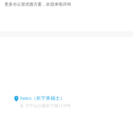
更多办公室优惠方案，欢迎来电详询
Justco（长宁来福士）
长 宁中山公园长宁路1139号