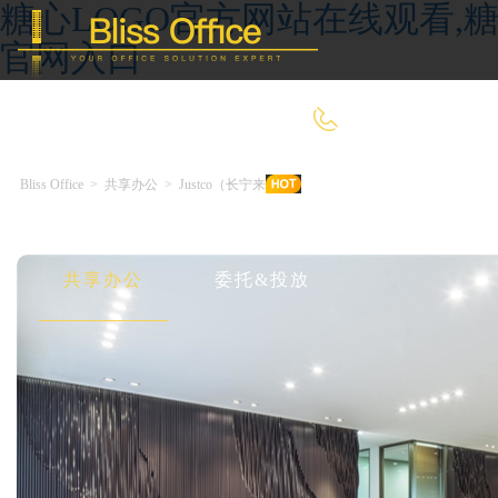
糖心LOGO官方网站在线观看,糖
官网入口
400-8090-660
Bliss Office
>
共享办公
>
Justco（长宁来福士）
首 页
优选好房
传统办公
共享办公
委托&投放