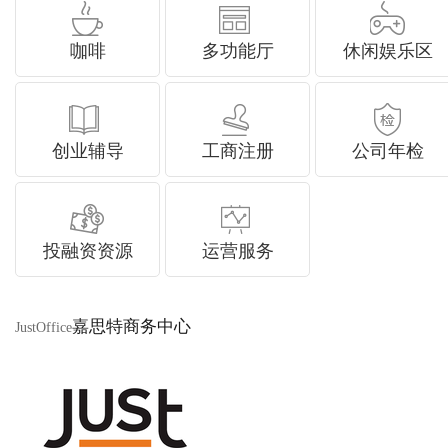
咖啡
多功能厅
休闲娱乐区
创业辅导
工商注册
公司年检
投融资资源
运营服务
嘉思特商务中心
JustOffice