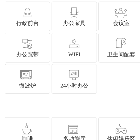
行政前台
办公家具
会议室
办公宽带
WIFI
卫生间配套
微波炉
24小时办公
咖啡
多功能厅
休闲娱乐区