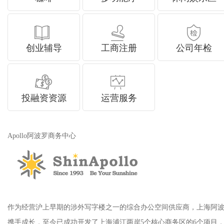
创业辅导
工商注册
公司年检
投融资资源
运营服务
Apollo阿波罗商务中心
作为经营沪上早期的涉外写字楼之一的综合办公空间供应商，上海阿波罗大厦
携手成长，至今已成功开发了上海浦江两岸5个核心商务区的6个项目，管理