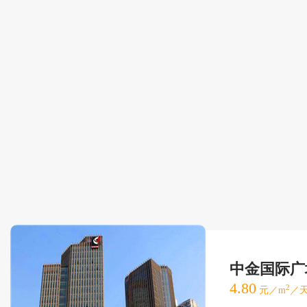
中金国际广
4.80
2
元／m
／天