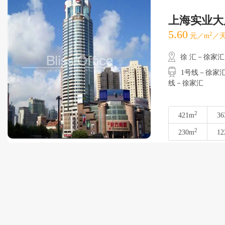
上海实业大
5.60
2
元／m
／天
徐 汇－徐家汇
1号线－徐家汇
线－徐家汇
2
421m
36
2
230m
12