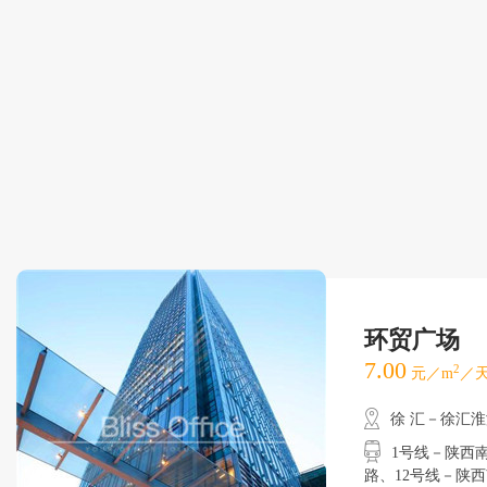
环贸广场
7.00
2
元／m
／天
徐 汇－徐汇
1号线－陕西南
路、12号线－