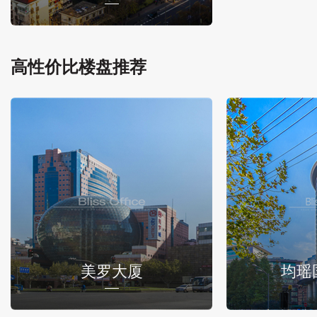
高性价比楼盘推荐
美罗大厦
均瑶