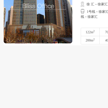
徐 汇－徐家汇
1号线－徐家汇
线－徐家汇
2
122m
7
2
200m
4