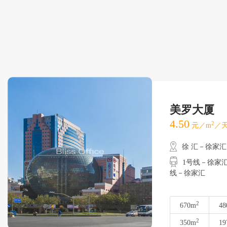
美罗大厦
4.50
2
元／m
／天
徐 汇－徐家汇
1号线－徐家汇
线－徐家汇
2
670m
48
2
350m
19