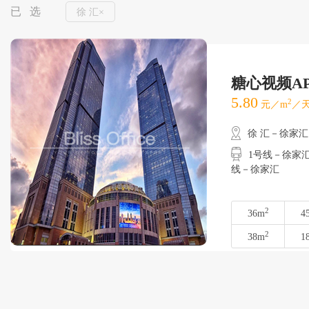
已 选
徐 汇×
糖心视频A
5.80
2
元／m
／天
徐 汇－徐家汇
1号线－徐家汇
线－徐家汇
2
36m
4
2
38m
1