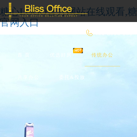
糖心LOGO官方网站在线观看,糖
官网入口
400-8090-660
首 页
优选好房
传统办公
共享办公
委托&投放