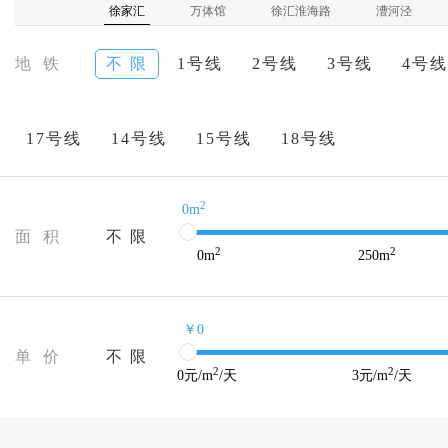
徐家汇
万体馆
徐汇淮海路
漕河泾
地 铁
不 限
1号线
2号线
3号线
4号线
17号线
14号线
15号线
18号线
2
0m
面 积
不 限
2
2
0
m
250
m
￥0
单 价
不 限
2
2
0
元/m
/天
3
元/m
/天