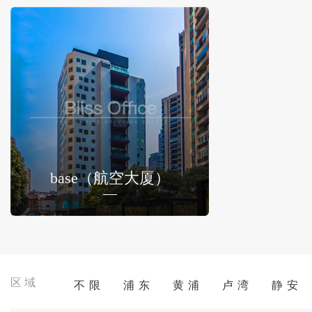
base（航空大厦）
区域
不 限
浦 东
黄 浦
卢 湾
静 安