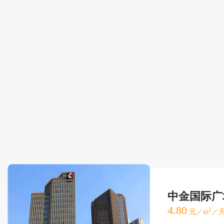
中金国际广
4.80
2
元／m
／天