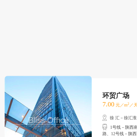
环贸广场
7.00
2
元／m
／天
徐 汇－徐汇
1号线－陕西南路
路、12号线－陕