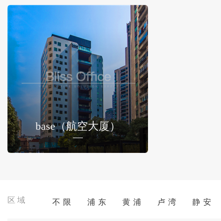
base（航空大厦）
区域
不 限
浦 东
黄 浦
卢 湾
静 安