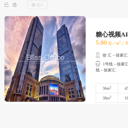
已 选
徐 汇×
糖心视频A
5.80
2
元／m
／天
徐 汇－徐家汇
1号线－徐家汇
线－徐家汇
2
36m
4
2
38m
1