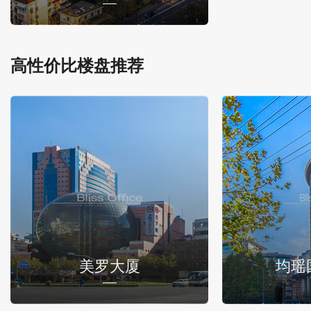
高性价比楼盘推荐
美罗大厦
均瑶