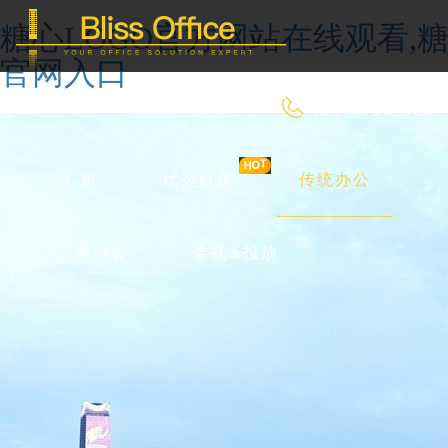
糖心LOGO官方网站在线观看,糖
官网入口
400-8090-660
首 页
优选好房
传统办公
共享办公
委托&投放