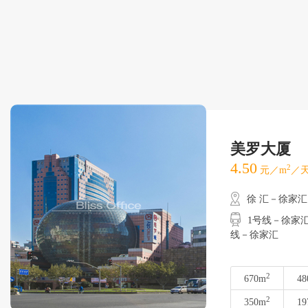
美罗大厦
4.50
2
元／m
／天
徐 汇－徐家汇
1号线－徐家汇
线－徐家汇
2
670m
48
2
350m
19