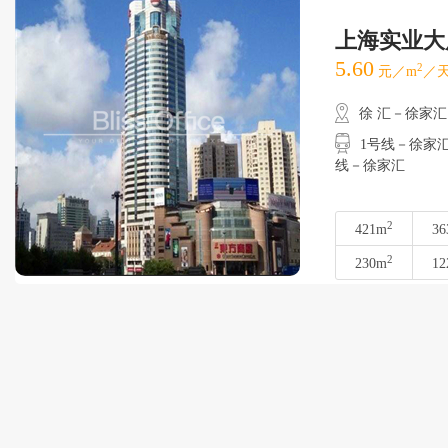
上海实业大
5.60
2
元／m
／天
徐 汇－徐家汇
1号线－徐家汇
线－徐家汇
2
421m
36
2
230m
12