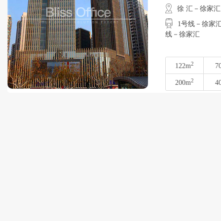
徐 汇－徐家汇
1号线－徐家汇
线－徐家汇
2
122m
7
2
200m
4