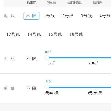
徐家汇
万体馆
徐汇淮海路
漕河泾
地 铁
不 限
1号线
2号线
3号线
4号线
17号线
14号线
15号线
18号线
2
0m
面 积
不 限
2
2
0
m
250
m
￥0
单 价
不 限
2
2
0
元/m
/天
3
元/m
/天