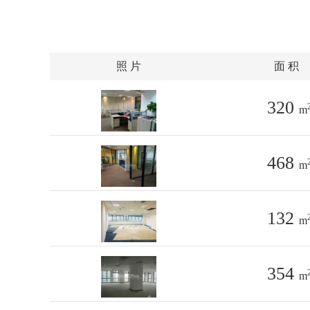
照 片
面 积
320
m
468
m
132
m
354
m