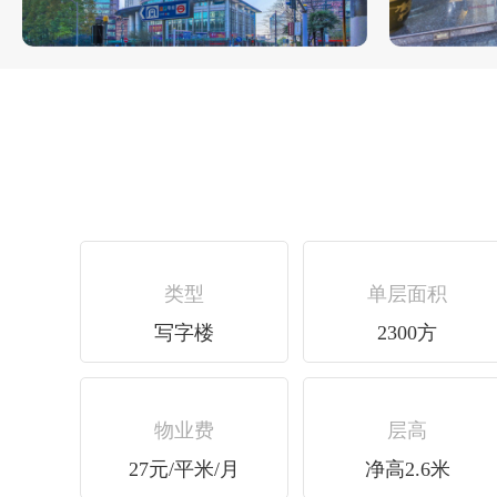
类型
单层面积
写字楼
2300方
物业费
层高
27元/平米/月
净高2.6米