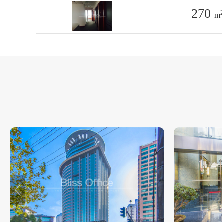
270
m