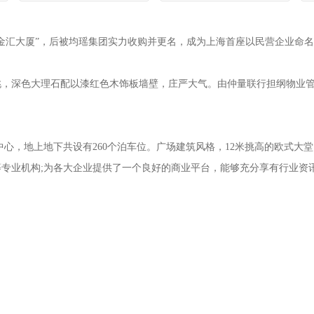
“金汇大厦”，后被均瑶集团实力收购并更名，成为上海首座以民营企业命名的
高挑，深色大理石配以漆红色木饰板墙壁，庄严大气。由仲量联行担纲物
上地下共设有260个泊车位。广场建筑风格，12米挑高的欧式大堂，尊贵气
询、外贸等专业机构;为各大企业提供了一个良好的商业平台，能够充分享有行业