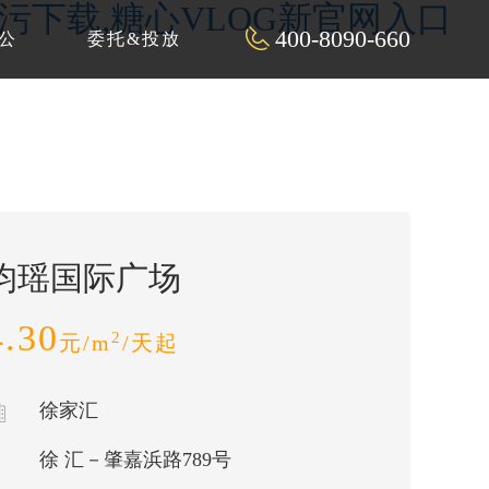
P污下载,糖心VLOG新官网入口
400-8090-660
公
委托&投放
均瑶国际广场
4.30
2
元/m
/天起
徐家汇
徐 汇－肇嘉浜路789号