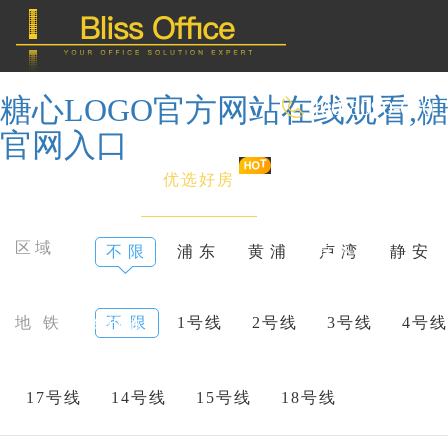
糖心LOGO官方网站在线观看,糖
400-8090-660
官网入口
首 页
优选好房
传统办公
区域
不 限
浦 东
黄 浦
卢 湾
静 安
共享办公
地 铁
不 限
1号线
2号线
3号线
4号线
委托&投放
17号线
14号线
15号线
18号线