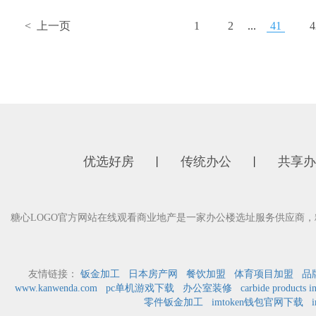
< 上一页
1
2
...
41
4
优选好房
传统办公
共享办
丨
丨
糖心LOGO官方网站在线观看商业地产是一家办公楼选址服务供应商
友情链接：
钣金加工
日本房产网
餐饮加盟
体育项目加盟
品
www.kanwenda.com
pc单机游戏下载
办公室装修
carbide products i
零件钣金加工
imtoken钱包官网下载