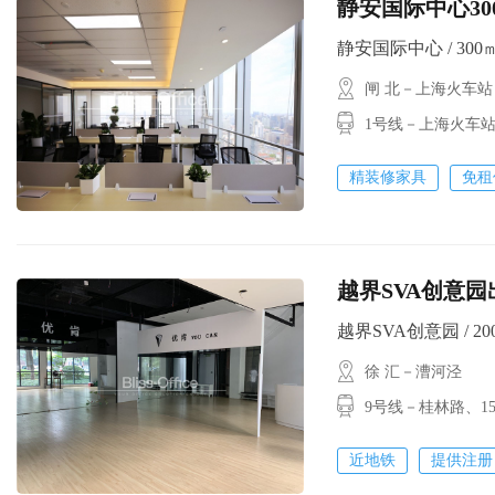
静安国际中心30
静安国际中心 / 300㎡ 
闸 北－上海火车站
1号线－上海火车站
精装修家具
免租
越界SVA创意园
越界SVA创意园 / 200
徐 汇－漕河泾
9号线－桂林路、
近地铁
提供注册