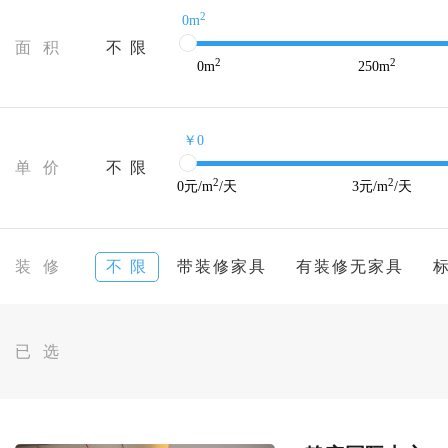
2
0m
面 积
不 限
2
2
0
m
250
m
￥0
单 价
不 限
2
2
0
元/m
/天
3
元/m
/天
装 修
不 限
带装修家具
有装修无家具
已 选