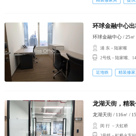
精装修家具
提供
环球金融中心出
环球金融中心 / 25㎡ 
浦 东－陆家嘴
2号线－陆家嘴、
近地铁
精装修家
龙湖天街，精装修
龙湖天街 / 116㎡ / 1
闵 行 －大虹桥
2号线－虹桥火车站