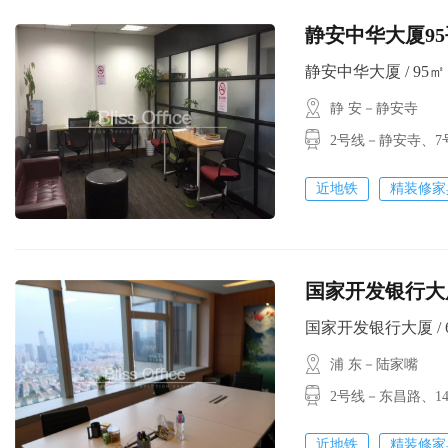
静安中华大厦95平
静安中华大厦 / 95㎡ /
静 安－静安寺
2号线－静安寺、
近地铁
精装修家
国家开发银行大
国家开发银行大厦 / 614
浦 东－陆家嘴
2号线－东昌路
近地铁
精装修家