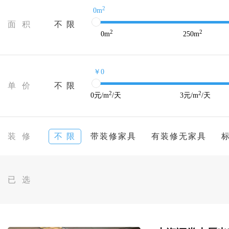
2
0m
面 积
不 限
2
2
0
m
250
m
￥0
单 价
不 限
2
2
0
元/m
/天
3
元/m
/天
装 修
不 限
带装修家具
有装修无家具
已 选