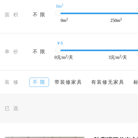
2
0m
面 积
不 限
2
2
0
m
250
m
￥0
单 价
不 限
2
2
0
元/m
/天
3
元/m
/天
装 修
不 限
带装修家具
有装修无家具
已 选