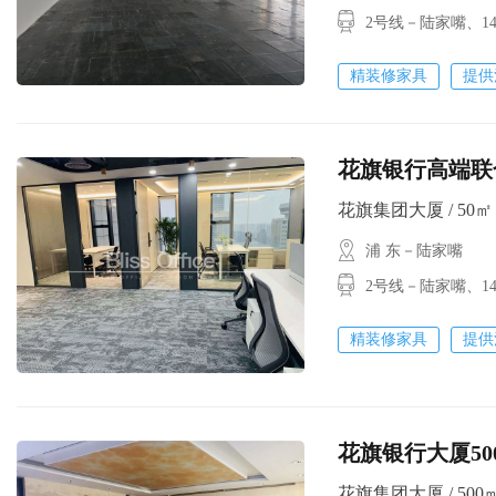
2号线－陆家嘴、
精装修家具
提供
花旗银行高端联合办
花旗集团大厦 / 50㎡ /
浦 东－陆家嘴
2号线－陆家嘴
精装修家具
提供
花旗银行大厦500
花旗集团大厦 / 500㎡ 