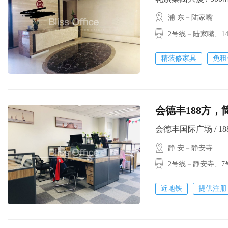
浦 东－陆家嘴
2号线－陆家嘴
精装修家具
免租
会德丰188方
会德丰国际广场 / 188
静 安－静安寺
2号线－静安寺、
近地铁
提供注册