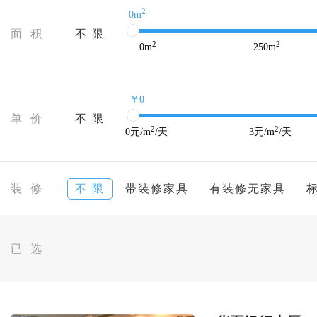
2
0m
面 积
不 限
2
2
0
m
250
m
￥0
单 价
不 限
2
2
0
元/m
/天
3
元/m
/天
装 修
不 限
带装修家具
有装修无家具
已 选