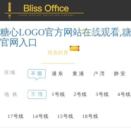
糖心LOGO官方网站在线观看,糖
400-8090-660
官网入口
首 页
优选好房
传统办公
区域
不 限
浦 东
黄 浦
卢 湾
静 安
共享办公
地 铁
不 限
1号线
2号线
3号线
4号线
委托&投放
17号线
14号线
15号线
18号线