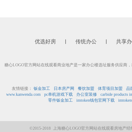
优选好房
传统办公
共享办
丨
丨
糖心LOGO官方网站在线观看商业地产是一家办公楼选址服务供应商，
友情链接：
钣金加工
日本房产网
餐饮加盟
体育项目加盟
品
www.kanwenda.com
pc单机游戏下载
办公室装修
carbide products i
零件钣金加工
imtoken钱包官网下载
imtok
©2015-2018 上海糖心LOGO官方网站在线观看房