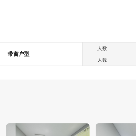
人数
带窗户型
人数