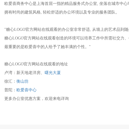
欧爱喜商务中心是上海首屈一指的精品服务式办公室, 坐落在城市中心地带
拥有时尚的建筑风格, 轻松舒适的办公环境以及专业的服务团队。
"糖心LOGO官方网站在线观看的办公室非常舒适, 从墙上的艺术品到随
糖心LOGO官方网站在线观看创造的环境可以培养工作中所需社交力、创
最重要的是欧爱喜中的人给予了她丰满的个性。"
糖心LOGO官方网站在线观看的地址
卢湾：新天地老洋房、
曙光大厦
徐汇：
衡山坊
普陀：
欧爱喜中心
更多办公室优惠方案，欢迎来电详询