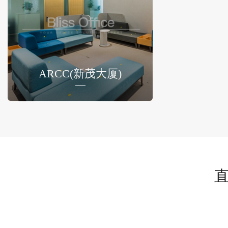
ARCC(新茂大厦)