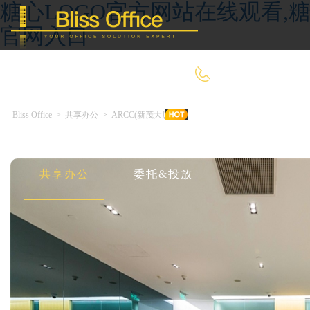
糖心LOGO官方网站在线观看,糖
官网入口
400-8090-660
Bliss Office
>
共享办公
>
ARCC(新茂大厦)
首 页
优选好房
传统办公
共享办公
委托&投放