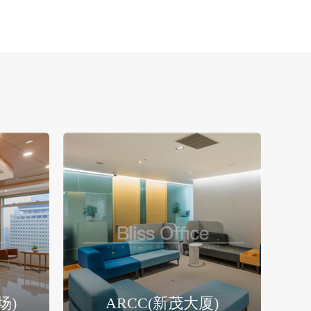
场)
ARCC(新茂大厦)