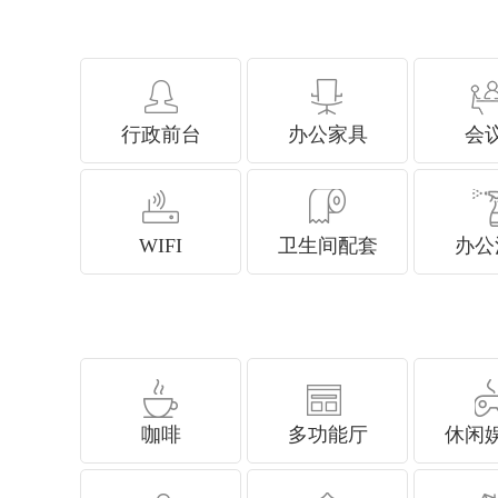
行政前台
办公家具
会
WIFI
卫生间配套
办公
咖啡
多功能厅
休闲