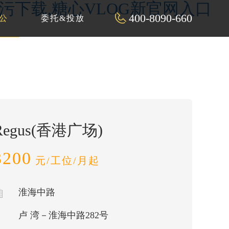
P污下载,糖心VLOG新官网入口
400-8090-660
公
委托&投放
Regus(香港广场)
3200
元/工位/月起
淮海中路
卢 湾－淮海中路282号