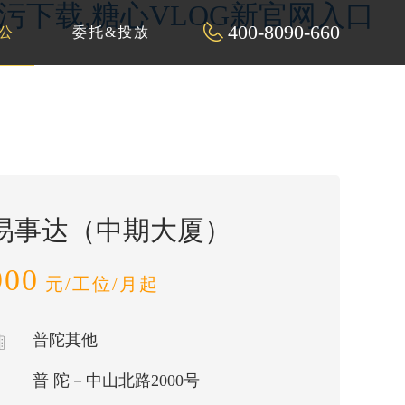
P污下载,糖心VLOG新官网入口
400-8090-660
公
委托&投放
易事达（中期大厦）
900
元/工位/月起
普陀其他
普 陀－中山北路2000号