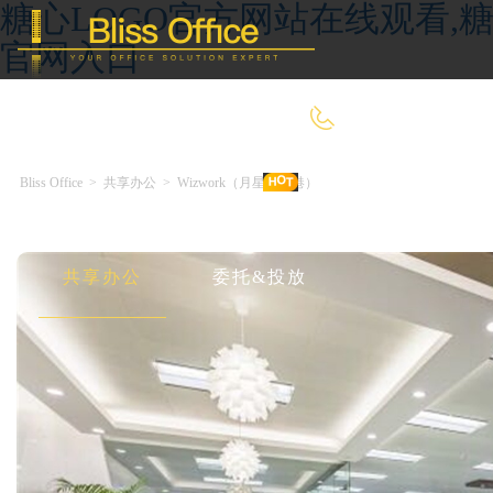
糖心LOGO官方网站在线观看,糖
官网入口
400-8090-660
Bliss Office
>
共享办公
>
Wizwork（月星环球港）
首 页
优选好房
传统办公
共享办公
委托&投放