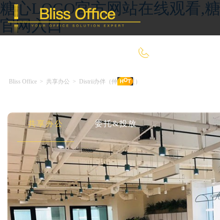
糖心LOGO官方网站在线观看,糖
官网入口
400-8090-660
Bliss Office
>
共享办公
>
Distrii办伴（仲益大厦）
首 页
优选好房
传统办公
共享办公
委托&投放