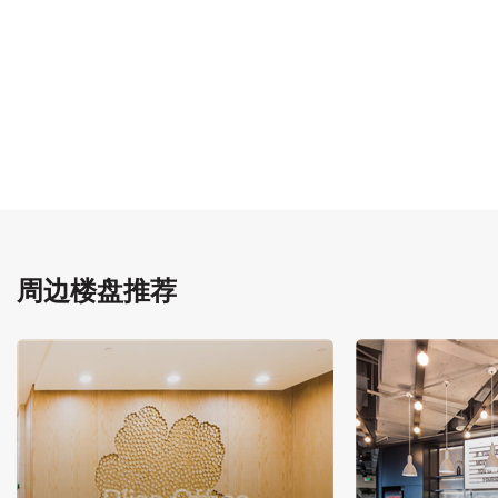
周边楼盘推荐