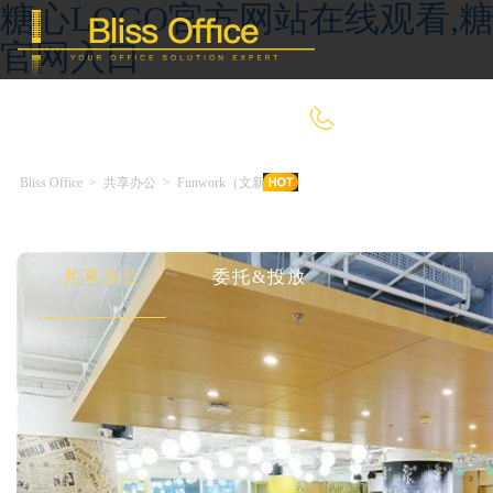
糖心LOGO官方网站在线观看,糖
官网入口
400-8090-660
Bliss Office
>
共享办公
>
Funwork（文新报业）
首 页
优选好房
传统办公
共享办公
委托&投放