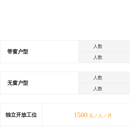
人数
带窗户型
人数
人数
无窗户型
人数
1500
独立开放工位
元／人／月