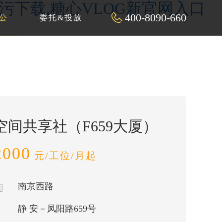
P污下载,糖心VLOG新官网入口
400-8090-660
公
委托&投放
空间共享社（F659大厦）
2000
元/工位/月起
南京西路
静 安－凤阳路659号