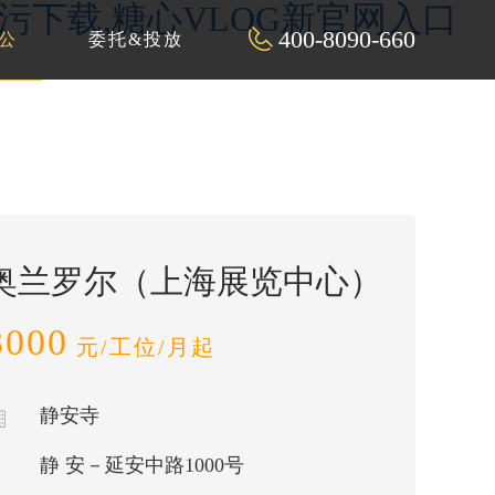
P污下载,糖心VLOG新官网入口
400-8090-660
公
委托&投放
奥兰罗尔（上海展览中心）
3000
元/工位/月起
静安寺
静 安－延安中路1000号