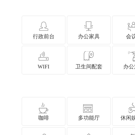
行政前台
办公家具
会
WIFI
卫生间配套
办公
咖啡
多功能厅
休闲