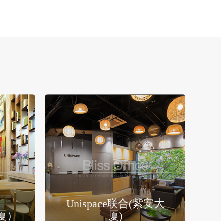
Unispace联合(紫安大
大厦）
厦)