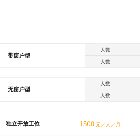
人数
带窗户型
人数
人数
无窗户型
人数
1500
独立开放工位
元／人／月