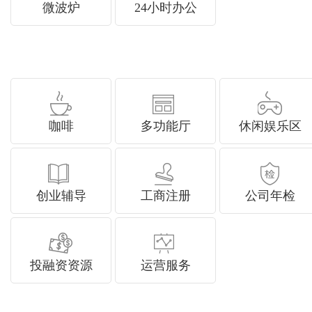
微波炉
24小时办公
咖啡
多功能厅
休闲娱乐区
创业辅导
工商注册
公司年检
投融资资源
运营服务