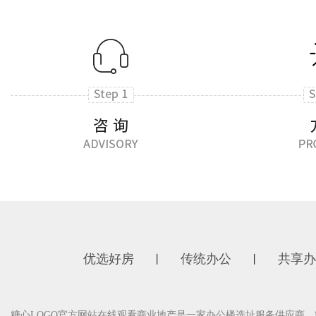
优选好房
传统办公
共享办
丨
丨
糖心LOGO官方网站在线观看商业地产是一家办公楼选址服务供应商