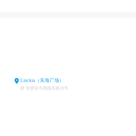
Linckia（东海广场）
静 安静安寺愚园东路28号