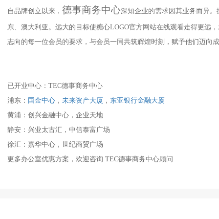
德事商务中心
自品牌创立以来，
深知企业的需求因其业务而异。据此
东、澳大利亚。远大的目标使糖心LOGO官方网站在线观看走得更远，
志向的每一位会员的要求，与会员一同共筑辉煌时刻，赋予他们迈向成功
已开业中心：TEC德事商务中心
浦东：
国金中心
，
未来资产大厦
，
东亚银行金融大厦
黄浦：创兴金融中心，企业天地
静安：兴业太古汇，中信泰富广场
徐汇：嘉华中心，世纪商贸广场
更多办公室优惠方案，欢迎咨询 TEC德事商务中心顾问