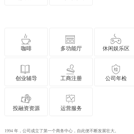
咖啡
多功能厅
休闲娱乐区
创业辅导
工商注册
公司年检
投融资资源
运营服务
1994 年，公司成立了第一个商务中心，自此便不断发展壮大。