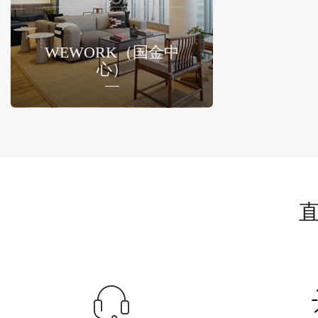
WEWORK（国金中
心）