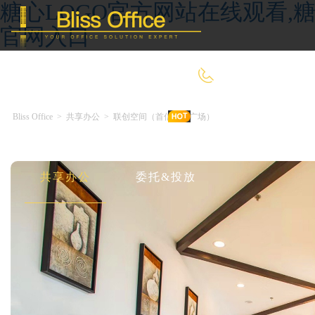
糖心LOGO官方网站在线观看,糖
官网入口
400-8090-660
Bliss Office
>
共享办公
>
联创空间（首信银都广场）
首 页
优选好房
传统办公
共享办公
委托&投放