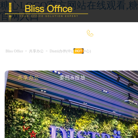
糖心LOGO官方网站在线观看,糖
官网入口
400-8090-660
Bliss Office
>
共享办公
>
Distrii办伴(中山万博中心)
首 页
优选好房
传统办公
共享办公
委托&投放