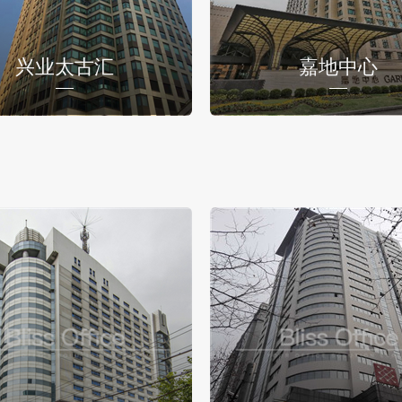
兴业太古汇
嘉地中心