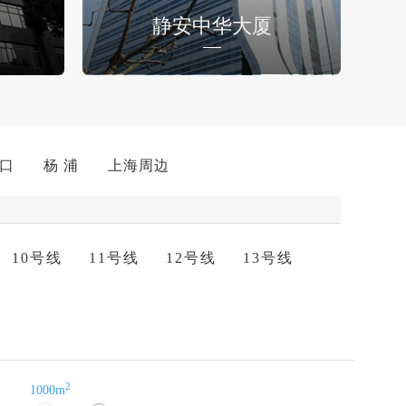
静安中华大厦
 口
杨 浦
上海周边
10号线
11号线
12号线
13号线
2
1000m