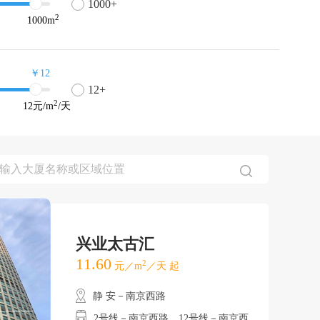
1000+
2
1000
m
￥12
12+
2
12
元/m
/天
兴业太古汇
11.60
2
元／m
／天 起
静 安－南京西路
2号线－南京西路、12号线－南京西