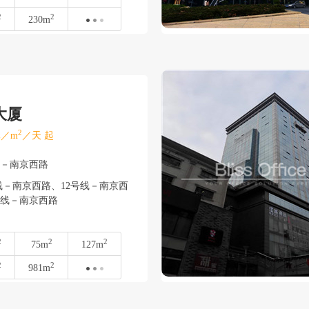
2
2
230m
大厦
2
／m
／天 起
安－南京西路
线－南京西路、12号线－南京西
13号线－南京西路
2
2
2
75m
127m
2
2
981m