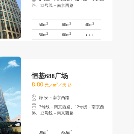
路、13号线－南京西路
2
2
2
50m
60m
40m
2
2
50m
60m
恒基688广场
8.80
2
元／m
／天 起
静 安－南京西路
2号线－南京西路、12号线－南京西
路、13号线－南京西路
2
2
30m
963m