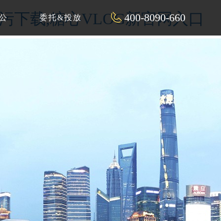
P污下载,糖心VLOG新官网入口
400-8090-660
公
委托&投放