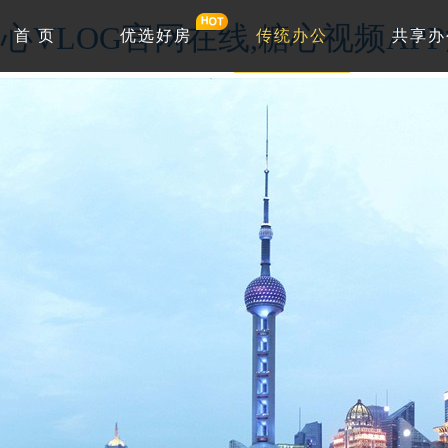
心VLOG官网在线,糖心视频AP
首 页
优选好房
传统办公
共享办