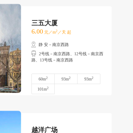
三五大厦
6.00
2
元／m
／天 起
静 安－南京西路
2号线－南京西路、12号线－南京西
路、13号线－南京西路
2
2
2
60m
93m
93m
2
101m
越洋广场