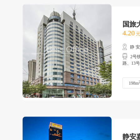
国旅
4.20
元
静 
2号
路、
198m
静安