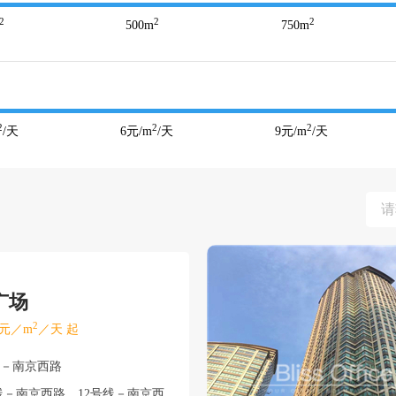
2
2
2
500
m
750
m
2
2
2
/天
6
元/m
/天
9
元/m
/天
广场
2
元／m
／天 起
安－南京西路
线－南京西路、12号线－南京西