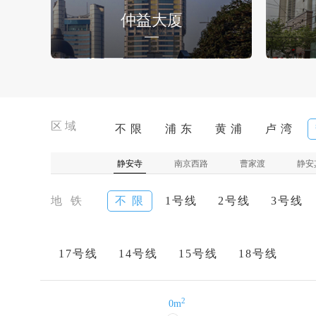
仲益大厦
区域
不 限
浦 东
黄 浦
卢 湾
静安寺
南京西路
曹家渡
静安
地 铁
不 限
1号线
2号线
3号线
17号线
14号线
15号线
18号线
2
0m