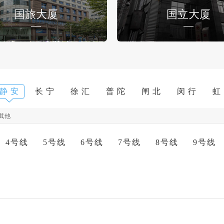
国旅大厦
国立大厦
静 安
长 宁
徐 汇
普 陀
闸 北
闵 行
虹
其他
4号线
5号线
6号线
7号线
8号线
9号线