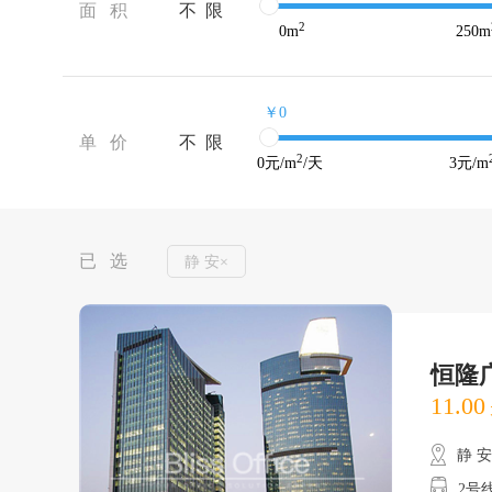
面 积
不 限
2
0
m
250
m
￥0
单 价
不 限
2
0
元/m
/天
3
元/m
已 选
静 安×
恒隆
11.00
静 
2号