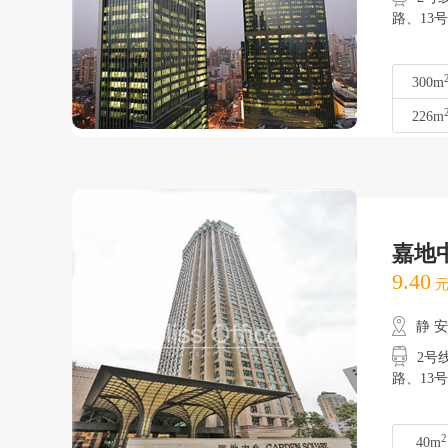
路、1
300m
226m
嘉地
9.40
元
静 
2号线
路、1
2
40m