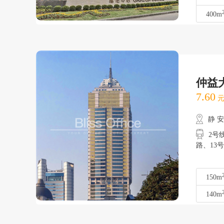
400m
仲益
7.60
元
静 
2号
路、
150m
140m