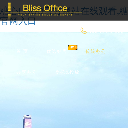
糖心LOGO官方网站在线观看,糖
官网入口
400-8090-660
首 页
优选好房
传统办公
共享办公
委托&投放