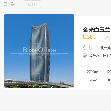
已 选
虹 口×
金光白玉兰
8.30
2
元／m
／天
虹 口－北外滩
12号线－国
2
2700m
12
2
120m
8