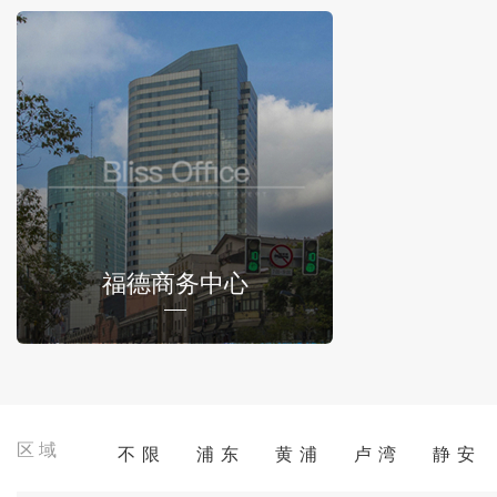
福德商务中心
区域
不 限
浦 东
黄 浦
卢 湾
静 安