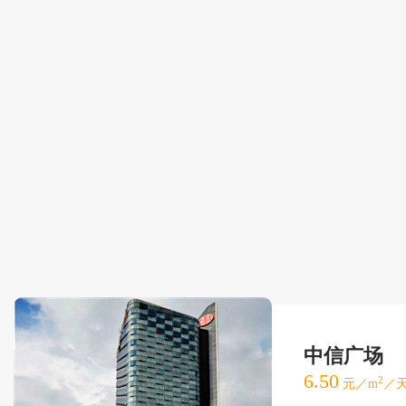
中信广场
6.50
2
元／m
／天