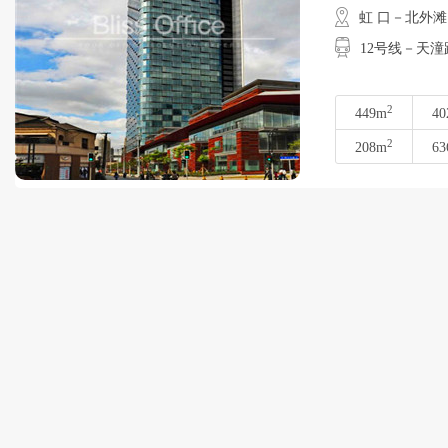
虹 口－北外滩
12号线－天潼
2
449m
40
2
208m
63