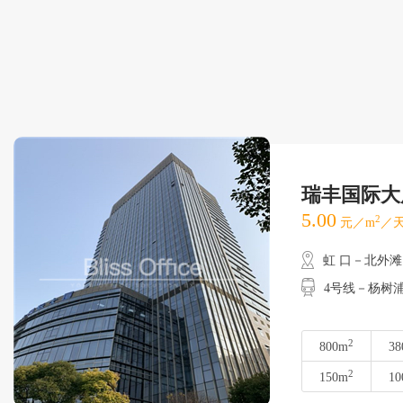
瑞丰国际大
5.00
2
元／m
／天
虹 口－北外滩
4号线－杨树
2
800m
38
2
150m
10