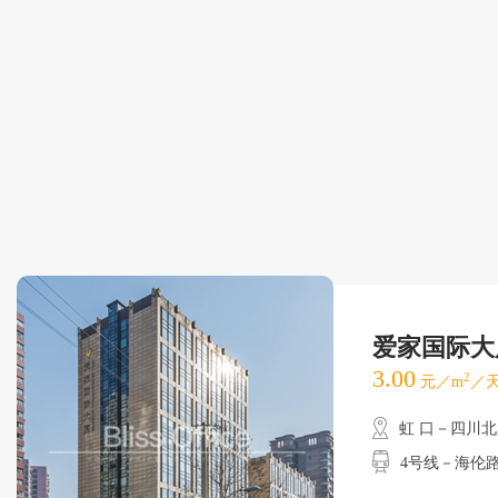
爱家国际大
3.00
2
元／m
／天
虹 口－四川
4号线－海伦路