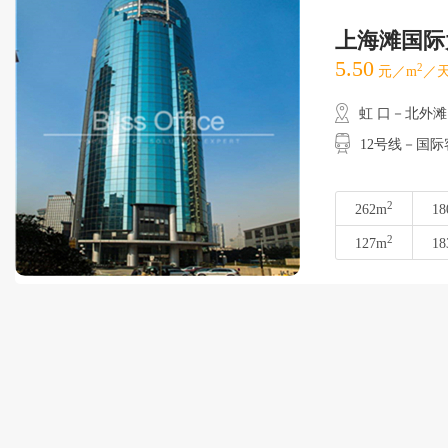
上海滩国际
5.50
2
元／m
／天
虹 口－北外滩
12号线－国
2
262m
18
2
127m
18