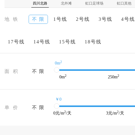
四川北路
北外滩
虹口足球场
虹口其他
地 铁
不 限
1号线
2号线
3号线
4号线
17号线
14号线
15号线
18号线
2
0m
面 积
不 限
2
2
0
m
250
m
￥0
单 价
不 限
2
2
0
元/m
/天
3
元/m
/天