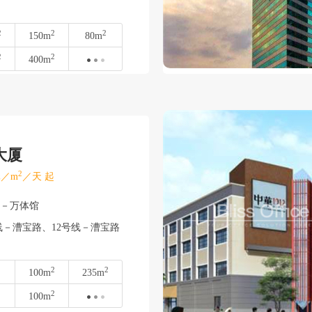
2
2
2
150m
80m
2
2
400m
大厦
2
／m
／天 起
汇－万体馆
线－漕宝路、12号线－漕宝路
2
2
100m
235m
2
100m