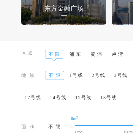
东方金融广场
区域
不 限
浦 东
黄 浦
卢 湾
地 铁
不 限
1号线
2号线
3号线
17号线
14号线
15号线
18号线
2
0m
面 积
不 限
2
0
m
250
m