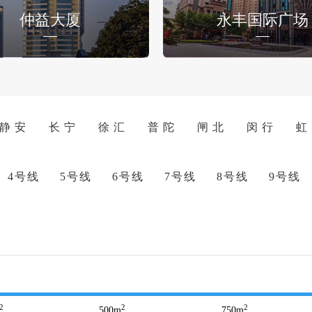
仲益大厦
永丰国际广场
静 安
长 宁
徐 汇
普 陀
闸 北
闵 行
虹
4号线
5号线
6号线
7号线
8号线
9号线
2
2
2
500
m
750
m