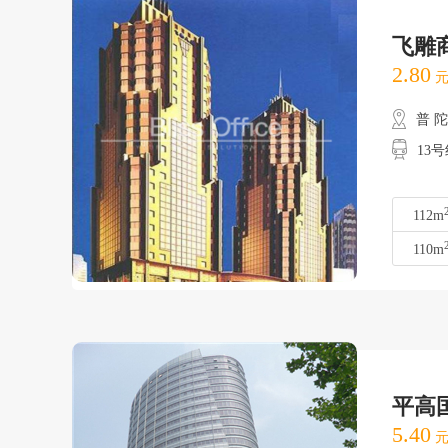
飞雕
2.80
元
普 
13号
112m
110m
平高
5.40
元