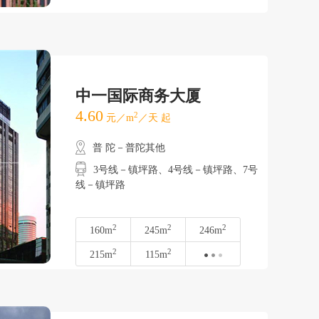
中一国际商务大厦
4.60
2
元／m
／天 起
普 陀－普陀其他
3号线－镇坪路、4号线－镇坪路、7号
线－镇坪路
2
2
2
160m
245m
246m
2
2
215m
115m