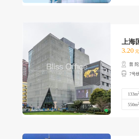
上海
3.20
元
普 
7号
133m
550m