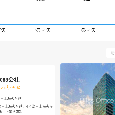
2
2
2
/天
6
元/m
/天
9
元/m
/天
088公社
2
／m
／天 起
北－上海火车站
线－上海火车站、4号线－上海火车
、1号线－上海火车站