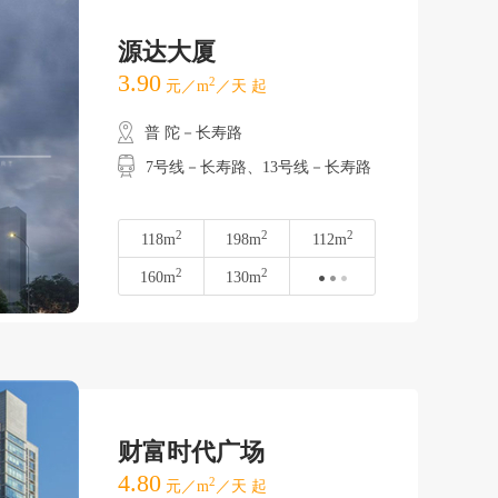
源达大厦
3.90
2
元／m
／天 起
普 陀－长寿路
7号线－长寿路、13号线－长寿路
2
2
2
118m
198m
112m
2
2
160m
130m
财富时代广场
4.80
2
元／m
／天 起