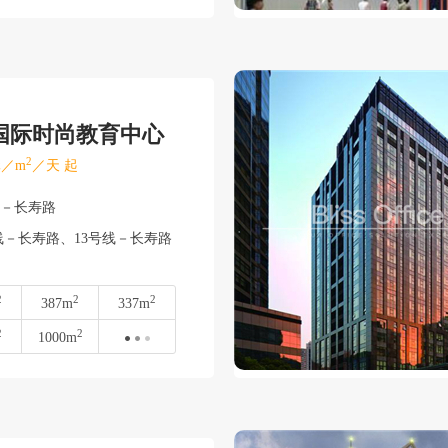
国际时尚教育中心
2
／m
／天 起
陀－长寿路
线－长寿路、13号线－长寿路
2
2
2
387m
337m
2
2
1000m