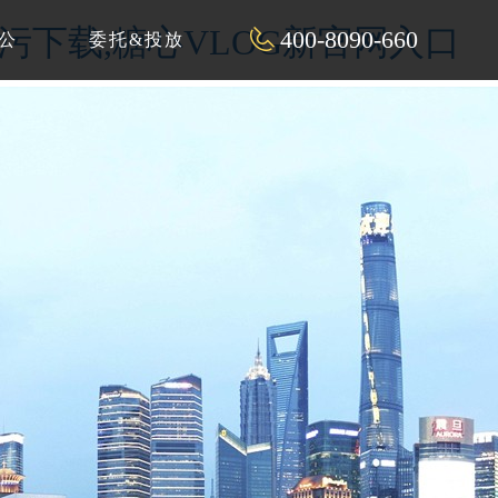
P污下载,糖心VLOG新官网入口
400-8090-660
公
委托&投放