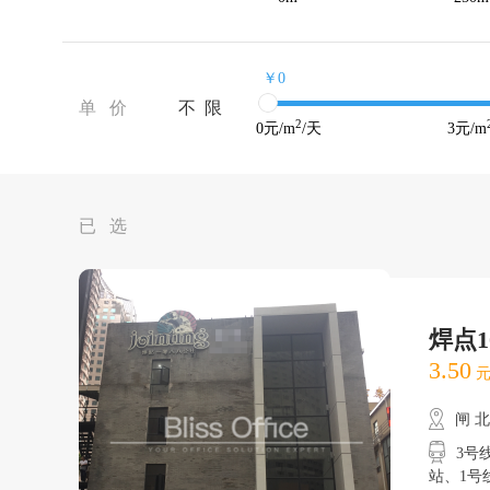
￥0
单 价
不 限
2
0
元/m
/天
3
元/m
已 选
焊点1
3.50
元
闸 
3号
站