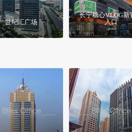
长宁糖心VLOG新
世纪汇广场
入口