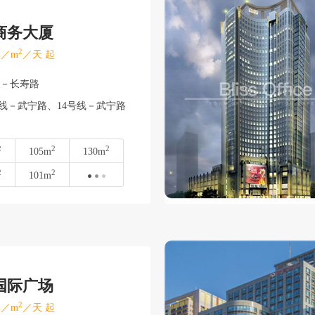
商务大厦
2
／m
／天 起
陀－长寿路
线－武宁路、14号线－武宁路
2
2
2
105m
130m
2
2
101m
国际广场
2
／m
／天 起