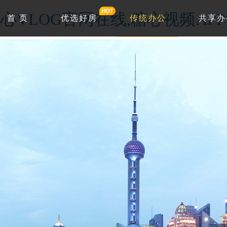
心VLOG官网在线,糖心视频AP
首 页
优选好房
传统办公
共享办