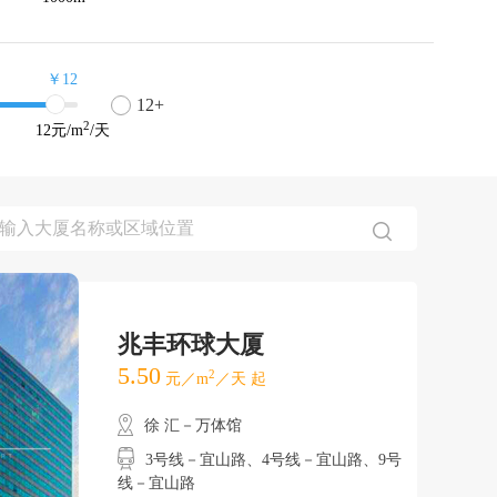
￥12
12+
2
12
元/m
/天
兆丰环球大厦
5.50
2
元／m
／天 起
徐 汇－万体馆
3号线－宜山路、4号线－宜山路、9号
线－宜山路