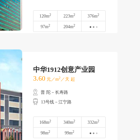
2
2
2
120m
223m
376m
2
2
97m
204m
中华1912创意产业园
3.60
2
元／m
／天 起
普 陀－长寿路
13号线－江宁路
2
2
2
168m
340m
332m
2
2
98m
99m