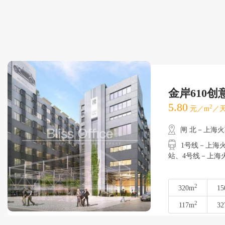
金岸610创
5.80
2
元／m
／天
闸 北－上海
1号线－上海火车
站、4号线－上
2
320m
15
2
117m
32