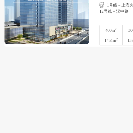
1号线－上海火车
12号线－汉中路
2
400m
30
2
1451m
13