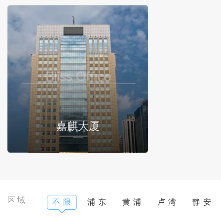
嘉麒大厦
区域
不 限
浦 东
黄 浦
卢 湾
静 安