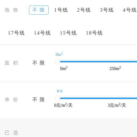
地 铁
不 限
1号线
2号线
3号线
4号线
17号线
14号线
15号线
18号线
2
0m
面 积
不 限
2
2
0
m
250
m
￥0
单 价
不 限
2
2
0
元/m
/天
3
元/m
/天
已 选