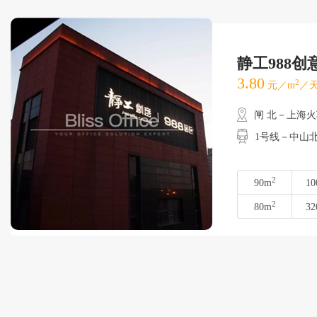
静工988创
3.80
2
元／m
／天
闸 北－上海
1号线－中山
2
90m
10
2
80m
32