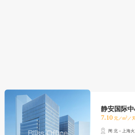
静安国际中
7.10
2
元／m
／天
闸 北－上海