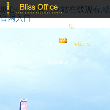
糖心LOGO官方网站在线观看,糖
官网入口
400-8090-660
首 页
优选好房
传统办公
共享办公
委托&投放