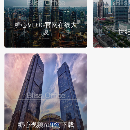
糖心VLOG官网在线大
厦
世
糖心视频APP污下载