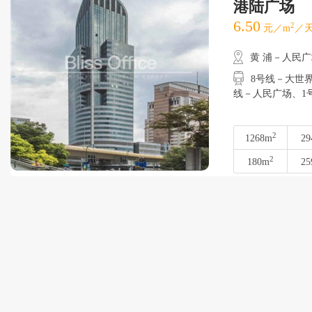
港陆广场
6.50
2
元／m
／天
黄 浦－人民
8号线－大世界
线－人民广场、
2
1268m
29
2
180m
25