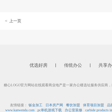
< 上一页
优选好房
传统办公
共享办
丨
丨
糖心LOGO官方网站在线观看商业地产是一家办公楼选址服务供应商
友情链接：
钣金加工
日本房产网
餐饮加盟
体育项目加盟
品
www.kanwenda.com
pc单机游戏下载
办公室装修
carbide products i