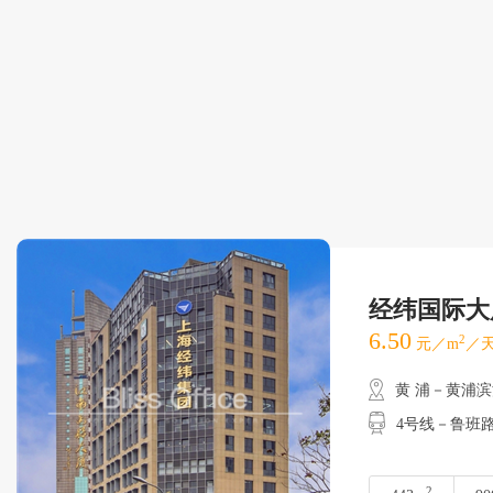
经纬国际大
6.50
2
元／m
／天
黄 浦－黄浦
4号线－鲁班
2