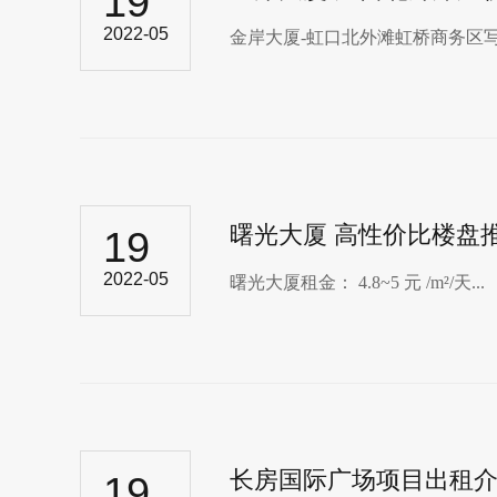
19
2022-05
金岸大厦-虹口北外滩虹桥商务区写字
曙光大厦 高性价比楼盘
19
2022-05
曙光大厦租金： 4.8~5 元 /m²/天...
长房国际广场项目出租
19