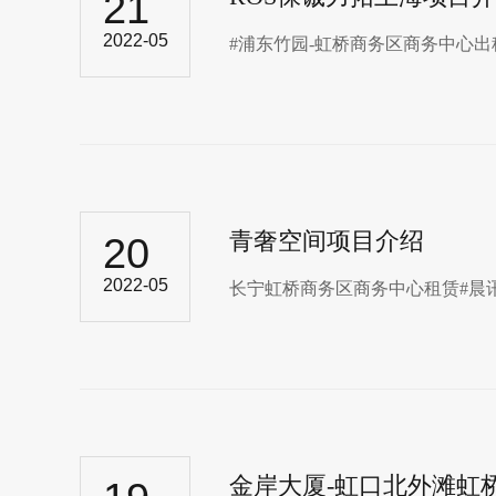
21
2022-05
#浦东竹园-虹桥商务区商务中心出租
青奢空间项目介绍
20
2022-05
长宁虹桥商务区商务中心租赁#晨讯科
金岸大厦-虹口北外滩虹