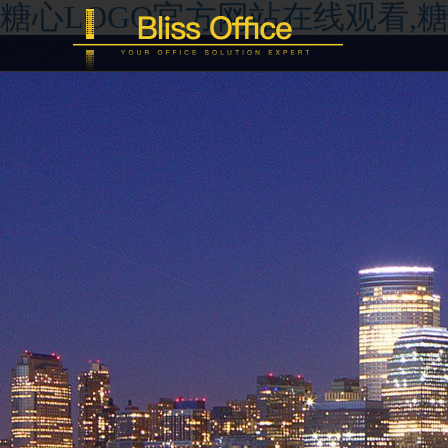
糖心LOGO官方网站在线观看,糖