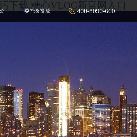
P污下载,糖心VLOG新官网入口
400-8090-660
公
委托&投放