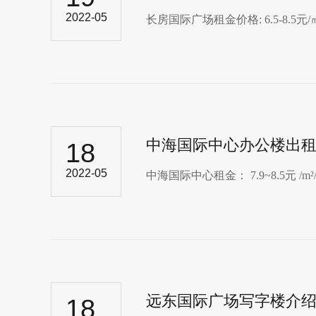
2022-05
长房国际广场租金价格: 6.5-8.5元/㎡/
中海国际中心办公楼出
18
2022-05
中海国际中心租金： 7.9~8.5元 /m²/
远东国际广场写字楼介
18