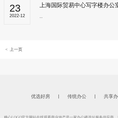
上海国际贸易中心写字楼办公
23
2022-12
...
< 上一页
优选好房
传统办公
共享办
丨
丨
糖心LOGO官方网站在线观看商业地产是一家办公楼选址服务供应商，糖