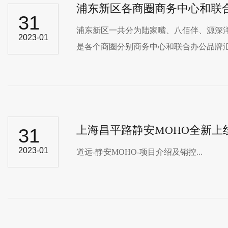
浦东新区各商圈商务中心​和联
31
浦东新区一共分为陆家嘴、八佰伴、源深洋泾
2023-01
是各个商圈分别商务中心​和联合办公品牌汇总
上海昌平路静安MOHO全新上
31
2023-01
道远-静安MOHO-项目介绍及销控...