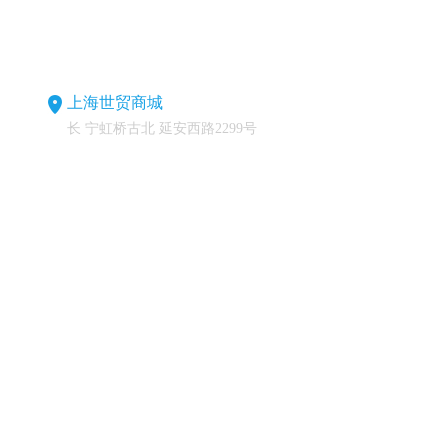
上海世贸商城
长 宁虹桥古北 延安西路2299号