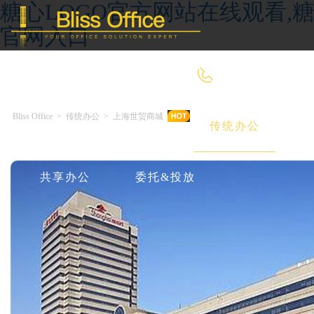
糖心LOGO官方网站在线观看,糖
官网入口
400-8090-660
Bliss Office
>
传统办公
>
上海世贸商城
首 页
优选好房
传统办公
共享办公
委托&投放