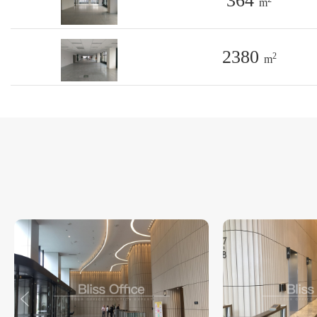
364
m
2380
2
m