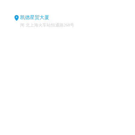
凯德星贸大厦
闸 北上海火车站恒通路268号