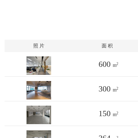
照 片
面 积
600
2
m
300
2
m
150
2
m
2