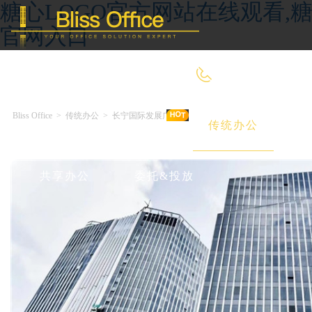
糖心LOGO官方网站在线观看,糖
官网入口
400-8090-660
Bliss Office
>
传统办公
>
长宁国际发展广场
首 页
优选好房
传统办公
共享办公
委托&投放