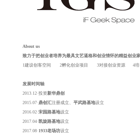
About us
致力于把创业者培养为最具文艺逼格和创业情怀的精益创业
1建设创客空间 2孵化创业项目 3对接创业资源 4培
发展时间轴
2013.12·投资
新华鼎创
2015.07·
鼎创汇
注册成立、
平武路基地
设立
2016.02·
宋园路基地
设立
2017.04·
凯旋路基地
设立
2017.08·
1933老场坊
设立