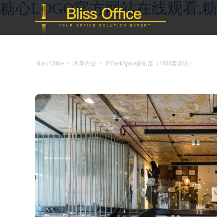
糖心LOGO官方网站在线观看,糖
Bliss Office
>
共享办公
>
iFGeekSpace鼎创汇（1933老场坊）