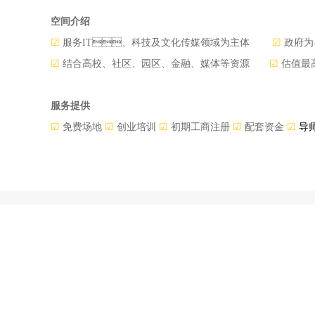
空间介绍
☑
服务IT、科技及文化传媒领域为主体
☑
政府
☑
结合高校、社
区、园区、金
融、媒体等资
源
☑
估值最
服务提供
☑
免费场地
☑
创业
培训
☑
初期
工商
注册
☑
配套资金
☑
导