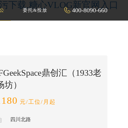
P污下载,糖心VLOG新官网入口
400-8090-660
公
委托&投放
iFGeekSpace鼎创汇（1933老
场坊）
1180
元/工位/月起
四川北路