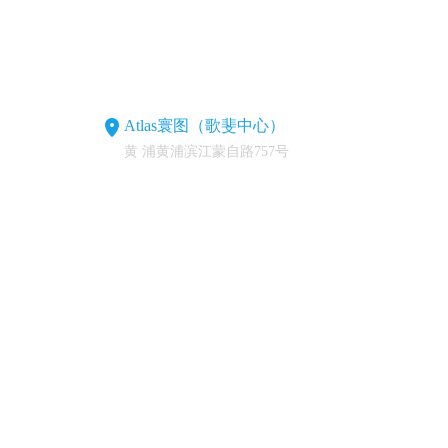
Atlas寰图（歌斐中心）
黄 浦黄浦滨江蒙自路757号