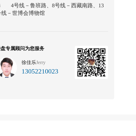
4号线－鲁班路、8号线－西藏南路、13
号线－世博会博物馆
楼盘专属顾问为您服务
徐佳乐
Jerry
13052210023