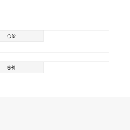
总价
总价