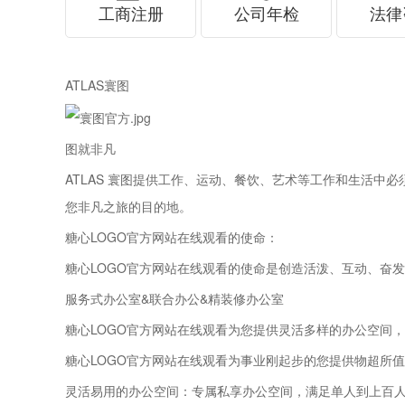
工商注册
公司年检
法律
ATLAS寰图
图就非凡
ATLAS 寰图提供工作、运动、餐饮、艺术等工作和生活中
您非凡之旅的目的地。
糖心LOGO官方网站在线观看的使命：
糖心LOGO官方网站在线观看的使命是创造活泼、互动、
服务式办公室&联合办公&精装修办公室
糖心LOGO官方网站在线观看为您提供灵活多样的办公空间，并
糖心LOGO官方网站在线观看为事业刚起步的您提供物超所值的开放
灵活易用的办公空间：专属私享办公空间，满足单人到上