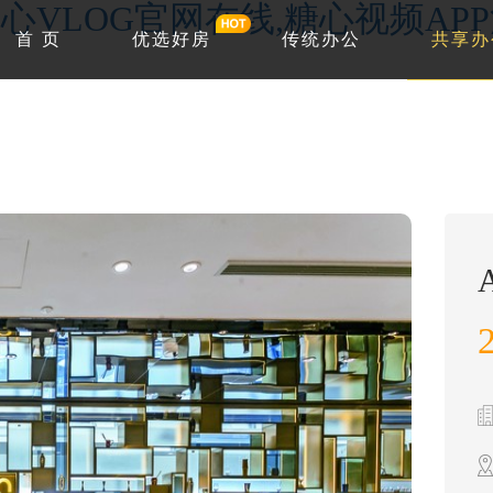
心VLOG官网在线,糖心视频AP
首 页
优选好房
传统办公
共享办