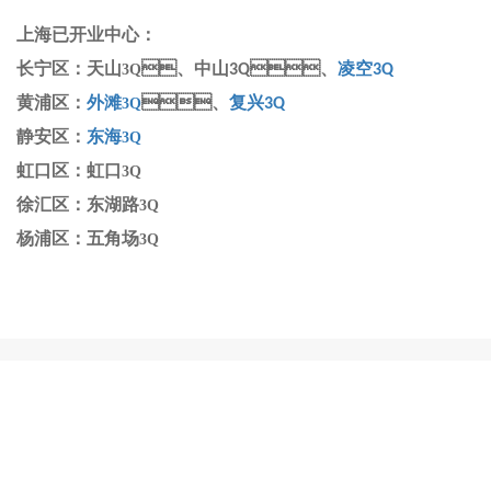
上海已开业中心：
长宁区：天山
、中山
、
凌空
3Q
3Q
3Q
黄浦区：
外滩
、
复兴
3Q
3Q
静安区：
东海
3Q
虹口区：
虹口
3Q
徐汇区：东湖路
3Q
杨浦区：五角场
3Q