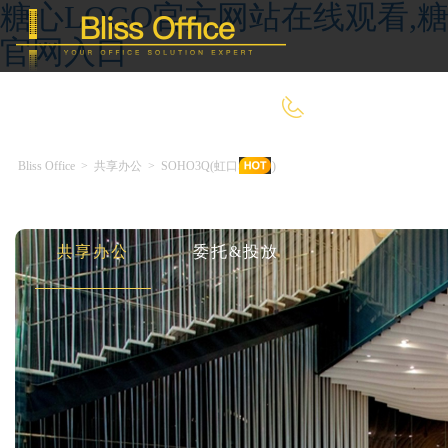
糖心LOGO官方网站在线观看,糖
官网入口
400-8090-660
Bliss Office
>
共享办公
>
SOHO3Q(虹口SOHO)
首 页
优选好房
传统办公
共享办公
委托&投放