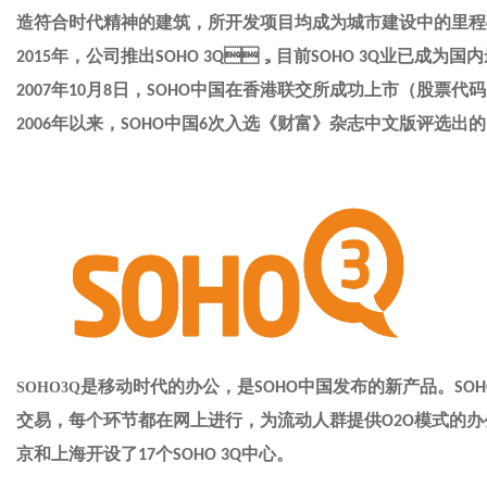
造符合时代精神的建筑，所开发项目均成为城市建设中的里程碑建筑
年，公司推出
，目前
业已成为国内最
2015
SOHO 3Q
SOHO 3Q
年
月
日，
中国在香港联交所成功上市（股票代码
2007
10
8
SOHO
年以来，
中国
次入选《财富》杂志中文版评选出的
2006
SOHO
6
是移动时代的办公，是
中国发布的新产品。
SOHO3Q
SOHO
SOH
交易，每个环节都在网上进行，为流动人群提供
模式的办公
O2O
京和上海开设了
个
中心。
17
SOHO 3Q