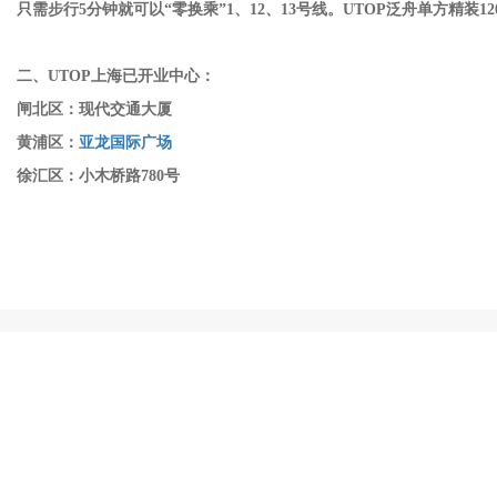
只需步行5分钟就可以“零换乘”1、12、13号线。UTOP泛舟单方精装1200-1
二、
UTOP
上海已开业中心：
闸北区：现代交通大厦
黄浦区：
亚龙国际广场
徐汇区：小木桥路780号