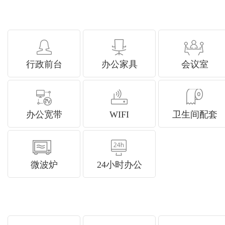
行政前台
办公家具
会议室
办公宽带
WIFI
卫生间配套
微波炉
24小时办公