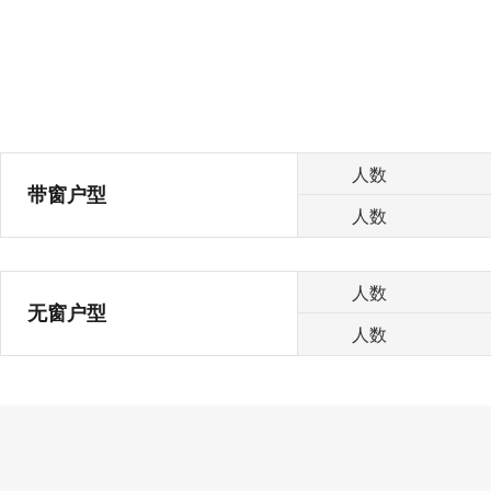
人数
带窗户型
人数
人数
无窗户型
人数