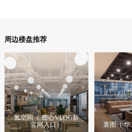
周边楼盘推荐
氪空间（ 糖心VLOG新
官网入口）
寰图（ 