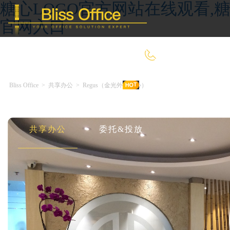
糖心LOGO官方网站在线观看,糖
官网入口
400-8090-660
Bliss Office
>
共享办公
>
Regus（金光外滩中心）
首 页
优选好房
传统办公
共享办公
委托&投放