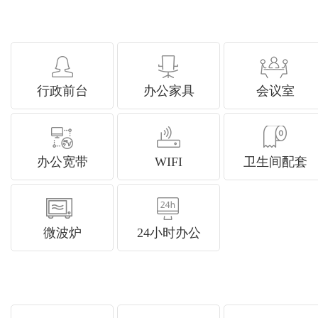
行政前台
办公家具
会议室
办公宽带
WIFI
卫生间配套
微波炉
24小时办公