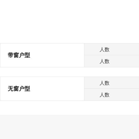
人数
带窗户型
人数
人数
无窗户型
人数