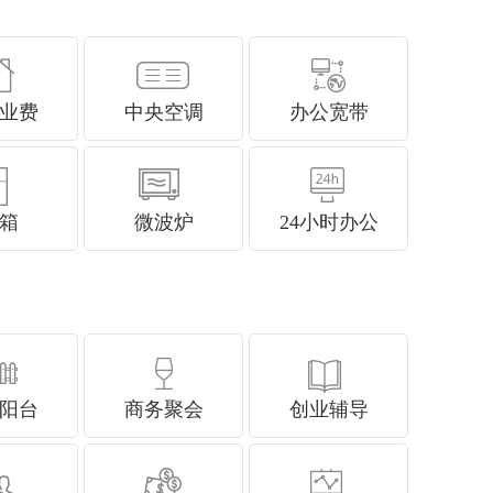
业费
中央空调
办公宽带
箱
微波炉
24小时办公
阳台
商务聚会
创业辅导