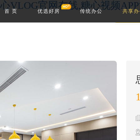
心VLOG官网在线,糖心视频AP
首 页
优选好房
传统办公
共享办