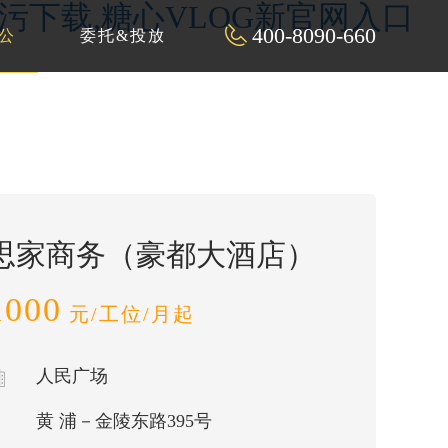
P污下载,糖心VLOG新官网入口
400-8090-660
公
委托&投放
思家商务（豪都大酒店）
1000
元/工位/月起
人民广场
黄 浦－金陵东路395号