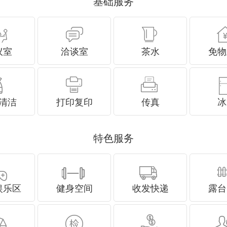
基础服务
议室
洽谈室
茶水
免物
清洁
打印复印
传真
冰
特色服务
娱乐区
健身空间
收发快递
露台