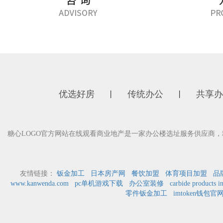
优选好房
传统办公
共享办
丨
丨
糖心LOGO官方网站在线观看商业地产是一家办公楼选址服务供应商，糖
友情链接：
钣金加工
日本房产网
餐饮加盟
体育项目加盟
品
www.kanwenda.com
pc单机游戏下载
办公室装修
carbide products i
零件钣金加工
imtoken钱包官