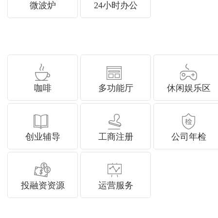
微波炉
24小时办公
咖啡
多功能厅
休闲娱乐区
创业辅导
工商注册
公司年检
投融资资源
运营服务