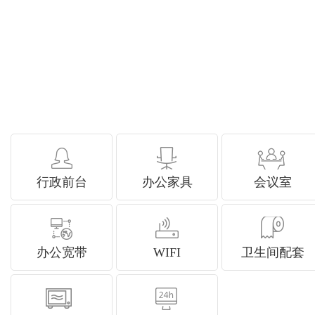
行政前台
办公家具
会议室
办公宽带
WIFI
卫生间配套